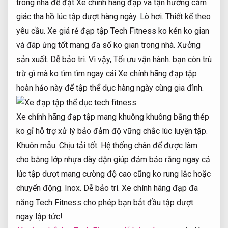
trong nhà để đặt Xe chính hãng đạp và tận hưởng cảm
giác tha hồ lúc tập dượt hàng ngày.
Lò hơi.
Thiết kế theo
yêu cầu.
Xe giá rẻ đạp tập Tech Fitness ko kén ko gian
và đáp ứng tốt mang đa số ko gian trong nhà.
Xưởng
sản xuất.
Dễ bảo trì.
Vì vậy,
Tối ưu vận hành.
bạn còn trù
trừ gì mà ko tìm tìm ngay cái Xe chính hãng đạp tập
hoàn hảo này để tập thể dục hàng ngày cùng gia đình.
Xe chính hãng đạp tập mang khuông khuông bằng thép
ko gỉ hỗ trợ xử lý bảo đảm độ vững chắc lúc luyện tập.
Khuôn mẫu.
Chịu tải tốt.
Hệ thống chân đế được làm
cho bằng lớp nhựa dày dặn giúp đảm bảo rằng ngay cả
lúc tập dượt mang cường độ cao cũng ko rung lắc hoặc
chuyển động.
Inox.
Dễ bảo trì.
Xe chính hãng đạp đa
năng Tech Fitness cho phép bạn bắt đầu tập dượt
ngay lập tức!