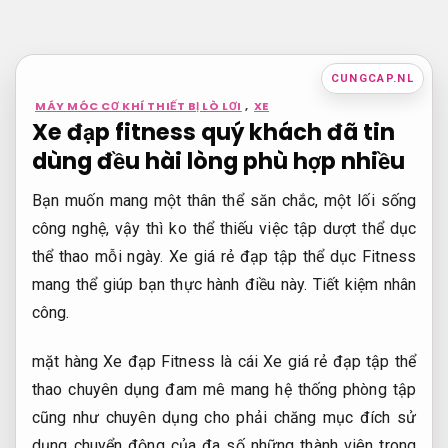
Bỏ
qua
nội
CUNGCAP.NL
dung
MÁY MÓC CƠ KHÍ THIẾT BỊ LÒ LƠI
,
XE
Xe đạp fitness quý khách đã tin
dùng đều hài lòng phù hợp nhiều
Bạn muốn mang một thân thể săn chắc, một lối sống
công nghệ, vậy thì ko thể thiếu việc tập dượt thể dục
thể thao mỗi ngày. Xe giá rẻ đạp tập thể dục Fitness
mang thể giúp bạn thực hành điều này.
Tiết kiệm nhân
công.
mặt hàng Xe đạp Fitness là cái Xe giá rẻ đạp tập thể
thao chuyên dụng đam mê mang hệ thống phòng tập
cũng như chuyên dụng cho phải chăng mục đích sử
dụng chuyển động của đa số những thành viên trong