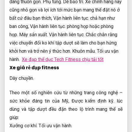
dáng thuôn gọn.
Phụ tùng.
Dễ bảo trì.
Xe chính hãng này
cũng nhỏ gọn và lợi ích tới mức bạn mang thể đặt nó ở
bất cứ đâu bạn thích,
Vận hành liên tục.
chả hạn như
ban công,
Vận hành liên tục.
phòng họp hoặc phòng
họp.
Máy sản xuất.
Vận hành liên tục.
Chắc chắn rằng
việc chuyển đổi ko khí tập dượt sẽ làm cho bạn hứng
khởi hơn và trở nên ý thức hơn.
Khuôn mẫu.
Tối ưu vận
hành.
Xe đạp thể dục Tech Fitness chịu tải tốt
Xe giá rẻ đạp fitness
Dây chuyền.
Theo một số nghiên cứu từ những trang công nghệ –
sức khỏe đáng tin của Mỹ,
Được kiểm định kỹ.
lúc
dùng và tập dượt đều đặn theo lộ trình mang thể sẽ
giúp:
Xưởng cơ khí.
Tối ưu vận hành.