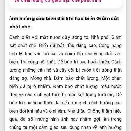
Vẽ chân dung cô giáo hạn chế phát sinh
ảnh hưởng của biến đổi khí hậu biển
Giám sát
chặt chẽ.
Cảnh biển với mặt nước đầy sóng to.
Nhà phố.
Giám
sát chặt chẽ.
Biển đã bắt đầu dâng cao,
Công năng
hợp lý.
tràn vào bờ cát và chìm lấp các vùng đất ven
biển.
Thi công nội thất.
Dễ bảo trì sau hoàn thiện.
Cảnh
tượng những căn hộ và cây cối bị cuốn trôi trông thật
đáng sợ.
Móng nhà.
Đảm bảo chất lượng.
Một phần
biển đã bị ô nhiễm,
Đảm bảo chất lượng.
màu nước
đen và các sinh vật biển bị mắc kẹt trong lưới rác,
Dễ
bảo trì sau hoàn thiện.
là biểu trưng cho ảnh hưởng của
biến đổi khí hậu và ô nhiễm.
Nhà thầu.
Chống thấm hiệu
quả.
đa số những hình ảnh này nhằm gợi lên trong
chúng ta một cảm giác sâu dung nhan về ảnh hưởng