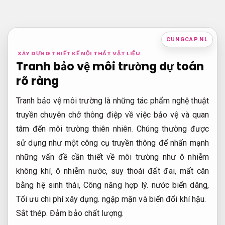
Bỏ
qua
nội
CUNGCAP.NL
dung
XÂY DỰNG THIẾT KẾ NỘI THẤT VẬT LIỆU
Tranh bảo vệ môi trường dự toán
rõ ràng
Tranh bảo vệ môi trường là những tác phẩm nghệ thuật
truyền chuyên chở thông điệp về việc bảo vệ và quan
tâm đến môi trường thiên nhiên. Chúng thường được
sử dụng như một công cụ truyền thông để nhấn mạnh
những vấn đề cần thiết về môi trường như ô nhiễm
không khí, ô nhiễm nước, suy thoái đất đai, mất cân
bằng hệ sinh thái,
Công năng hợp lý.
nước biển dâng,
Tối ưu chi phí xây dựng.
ngập mặn và biến đổi khí hậu.
Sắt thép.
Đảm bảo chất lượng.