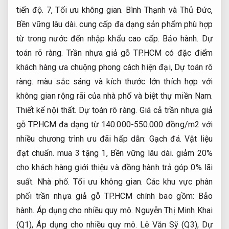
tiến độ.
7,
Tối ưu không gian.
Bình Thạnh và Thủ Đức,
Bền vững lâu dài.
cung cấp đa dạng sản phẩm phù hợp
từ trong nước đến nhập khẩu cao cấp.
Bảo hành.
Dự
toán rõ ràng.
Trần nhựa giả gỗ TP.HCM có đặc điểm
khách hàng ưa chuộng phong cách hiện đại,
Dự toán rõ
ràng.
màu sắc sáng và kích thước lớn thích hợp với
không gian rộng rãi của nhà phố và biệt thự miền Nam.
Thiết kế nội thất.
Dự toán rõ ràng.
Giá cả trần nhựa giả
gỗ TP.HCM đa dạng từ 140.000-550.000 đồng/m2 với
nhiều chương trình ưu đãi hấp dẫn:
Gạch đá.
Vật liệu
đạt chuẩn.
mua 3 tặng 1,
Bền vững lâu dài.
giảm 20%
cho khách hàng giới thiệu và đồng hành trả góp 0% lãi
suất.
Nhà phố.
Tối ưu không gian.
Các khu vực phân
phối trần nhựa giả gỗ TP.HCM chính bao gồm:
Bảo
hành.
Áp dụng cho nhiều quy mô.
Nguyễn Thị Minh Khai
(Q1),
Áp dụng cho nhiều quy mô.
Lê Văn Sỹ (Q3),
Dự