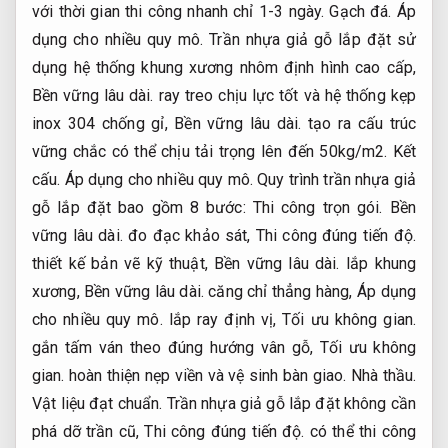
với thời gian thi công nhanh chỉ 1-3 ngày.
Gạch đá.
Áp
dụng cho nhiều quy mô.
Trần nhựa giả gỗ lắp đặt sử
dụng hệ thống khung xương nhôm định hình cao cấp,
Bền vững lâu dài.
ray treo chịu lực tốt và hệ thống kẹp
inox 304 chống gỉ,
Bền vững lâu dài.
tạo ra cấu trúc
vững chắc có thể chịu tải trọng lên đến 50kg/m2.
Kết
cấu.
Áp dụng cho nhiều quy mô.
Quy trình trần nhựa giả
gỗ lắp đặt bao gồm 8 bước:
Thi công trọn gói.
Bền
vững lâu dài.
đo đạc khảo sát,
Thi công đúng tiến độ.
thiết kế bản vẽ kỹ thuật,
Bền vững lâu dài.
lắp khung
xương,
Bền vững lâu dài.
căng chỉ thẳng hàng,
Áp dụng
cho nhiều quy mô.
lắp ray định vị,
Tối ưu không gian.
gắn tấm ván theo đúng hướng vân gỗ,
Tối ưu không
gian.
hoàn thiện nẹp viền và vệ sinh bàn giao.
Nhà thầu.
Vật liệu đạt chuẩn.
Trần nhựa giả gỗ lắp đặt không cần
phá dỡ trần cũ,
Thi công đúng tiến độ.
có thể thi công