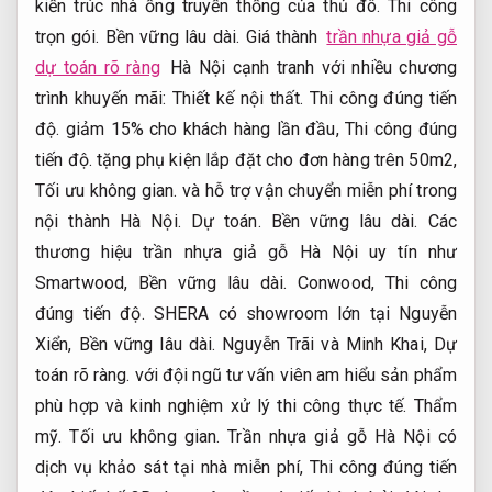
kiến trúc nhà ống truyền thống của thủ đô.
Thi công
trọn gói.
Bền vững lâu dài.
Giá thành
trần nhựa giả gỗ
dự toán rõ ràng
Hà Nội cạnh tranh với nhiều chương
trình khuyến mãi:
Thiết kế nội thất.
Thi công đúng tiến
độ.
giảm 15% cho khách hàng lần đầu,
Thi công đúng
tiến độ.
tặng phụ kiện lắp đặt cho đơn hàng trên 50m2,
Tối ưu không gian.
và hỗ trợ vận chuyển miễn phí trong
nội thành Hà Nội.
Dự toán.
Bền vững lâu dài.
Các
thương hiệu trần nhựa giả gỗ Hà Nội uy tín như
Smartwood,
Bền vững lâu dài.
Conwood,
Thi công
đúng tiến độ.
SHERA có showroom lớn tại Nguyễn
Xiển,
Bền vững lâu dài.
Nguyễn Trãi và Minh Khai,
Dự
toán rõ ràng.
với đội ngũ tư vấn viên am hiểu sản phẩm
phù hợp và kinh nghiệm xử lý thi công thực tế.
Thẩm
mỹ.
Tối ưu không gian.
Trần nhựa giả gỗ Hà Nội có
dịch vụ khảo sát tại nhà miễn phí,
Thi công đúng tiến