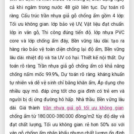
cả khi ngâm trong nước 48 giờ liên tục.
Dự toán rõ
ràng.
Cấu trúc trần nhựa giả gỗ chống ẩm gồm 4 lớp:
Tối ưu không gian.
lớp bảo vệ UV,
Vật liệu đạt chuẩn.
lớp in vân gỗ,
Thi công đúng tiến độ.
lớp nhựa PVC
core và lớp chống ẩm đáy,
Bền vững lâu dài.
tạo ra
hàng rào bảo vệ toàn diện chống lại độ ẩm,
Bền vững
lâu dài.
nhiệt độ và tia UV có hại.
Thiết kế nội thất.
Dự
toán rõ ràng.
Trần nhựa giả gỗ chống ẩm có khả năng
chống nấm mốc 99.9%,
Dự toán rõ ràng.
kháng khuẩn
tự nhiên và dễ vệ sinh chỉ bằng khăn ẩm,
Áp dụng cho
nhiều quy mô.
đáp ứng tốt cho gia đình có trẻ em và
người bị dị ứng đường hô hấp.
Nhà thầu.
Bền vững lâu
dài.
Giá thành
trần nhựa giả gỗ tối ưu không gian
chống ẩm từ 180.000-380.000 đồng/m2 tùy độ dày và
đạt chất lượng,
Tối ưu không gian.
rẻ hơn 50% so với
ván gỗ chống ẩm nhập khẩu nhưng chất lượng ổn định