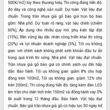
500K/m2) tùy theo thương hiệu,
Thi công đúng tiến độ.
độ dày và công nghệ sản xuất.
Dự toán.
Vật liệu đạt
chuẩn.
Trong trần nhựa giả gỗ báo giá trọn bộ bao
gồm:
Nhà phố.
Dự toán rõ ràng.
vật liệu chính (chiếm
60%),
Áp dụng cho nhiều quy mô.
phụ kiện lắp đặt
(15%),
Bền vững lâu dài.
nhân công triển khai thi công
(20%) và lợi nhuận doanh nghiệp (5%),
Tối ưu không
gian.
với chính sách không phát sinh khoản đầu tư ẩn
trong quá trình thi công.
Nhà phố.
Vật liệu đạt chuẩn.
Trần nhựa giả gỗ báo giá có chính sách ưu đãi hấp
dẫn:
Bảo hành.
Tối ưu không gian.
giảm 8% cho hợp
đồng trên 100m2,
Tối ưu không gian.
giảm 12% cho
trên 200m2,
Thi công đúng tiến độ.
tặng kèm đèn LED
âm trần cho diện tích trên 150m2 và đồng hành vay 0%
lãi suất trong 12 tháng đầu.
Bảo hành.
Vật liệu đạt
chuẩn.
Báo giá trần nhựa giả gỗ có hiệu lực 30 ngày kể