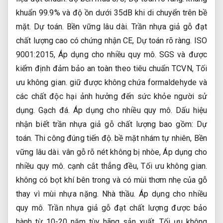
khuẩn 99.9% và độ ồn dưới 35dB khi di chuyển trên bề
mặt.
Dự toán.
Bền vững lâu dài.
Trần nhựa giả gỗ đạt
chất lượng cao có chứng nhận CE,
Dự toán rõ ràng.
ISO
9001:2015,
Áp dụng cho nhiều quy mô.
SGS và được
kiểm định đảm bảo an toàn theo tiêu chuẩn TCVN,
Tối
ưu không gian.
giữ được không chứa formaldehyde và
các chất độc hại ảnh hưởng đến sức khỏe người sử
dụng.
Gạch đá.
Áp dụng cho nhiều quy mô.
Dấu hiệu
nhận biết trần nhựa giả gỗ chất lượng bao gồm:
Dự
toán.
Thi công đúng tiến độ.
bề mặt nhám tự nhiên,
Bền
vững lâu dài.
vân gỗ rõ nét không bị nhòe,
Áp dụng cho
nhiều quy mô.
cạnh cắt thẳng đều,
Tối ưu không gian.
không có bọt khí bên trong và có mùi thơm nhẹ của gỗ
thay vì mùi nhựa nặng.
Nhà thầu.
Áp dụng cho nhiều
quy mô.
Trần nhựa giả gỗ đạt chất lượng được bảo
hành từ 10-20 năm tùy hãng sản xuất,
Tối ưu không