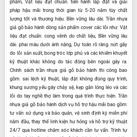
phẩm,
Vật liệu đạt chuẩn.
tiến hành lắp đặt và giải
pháp hậu mãi trong thời gian từ 5-20 năm tùy chất
lượng tốt và thương hiệu.
Bền vững lâu dài.
Trần nhựa
giả gỗ bảo hành dòng sản phẩm cover các lỗi như:
Vật
liệu đạt chuẩn.
cong vênh do chất liệu,
Bền vững lâu
dài.
phai màu dưới ánh nắng,
Dự toán rõ ràng.
nứt gãy
do lỗi sản xuất, bong tróc lớp phủ và các khiếm khuyết
kỹ thuật khác không do tác động bên ngoài gây ra.
Chính sách trần nhựa giả gỗ bảo hành thi công bao
gồm: sai lệch kỹ thuật, lắp đặt không đúng quy trình,
khung xương yếu gây chảy xệ, kẹp gắn lỏng lẻo và các
lỗi do tay nghề thợ làm trong quá trình thực hiện. Trần
nhựa giả gỗ bảo hành dịch vụ hỗ trợ hậu mãi bao gồm:
tư vấn sử dụng và bảo quản, vệ sinh định kỳ miễn phí
năm đầu, thay thế linh kiện hư hỏng và hỗ trợ kỹ thuật
24/7 qua hotline chăm sóc khách cần tư vấn. Trình tự