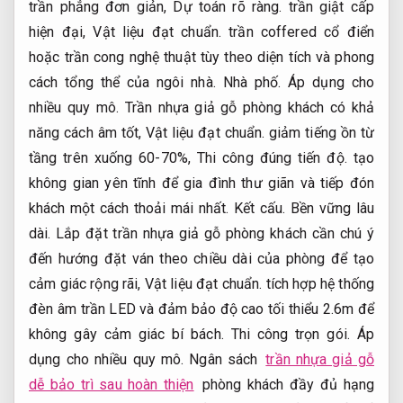
trần phẳng đơn giản,
Dự toán rõ ràng.
trần giật cấp
hiện đại,
Vật liệu đạt chuẩn.
trần coffered cổ điển
hoặc trần cong nghệ thuật tùy theo diện tích và phong
cách tổng thể của ngôi nhà.
Nhà phố.
Áp dụng cho
nhiều quy mô.
Trần nhựa giả gỗ phòng khách có khả
năng cách âm tốt,
Vật liệu đạt chuẩn.
giảm tiếng ồn từ
tầng trên xuống 60-70%,
Thi công đúng tiến độ.
tạo
không gian yên tĩnh để gia đình thư giãn và tiếp đón
khách một cách thoải mái nhất.
Kết cấu.
Bền vững lâu
dài.
Lắp đặt trần nhựa giả gỗ phòng khách cần chú ý
đến hướng đặt ván theo chiều dài của phòng để tạo
cảm giác rộng rãi,
Vật liệu đạt chuẩn.
tích hợp hệ thống
đèn âm trần LED và đảm bảo độ cao tối thiểu 2.6m để
không gây cảm giác bí bách.
Thi công trọn gói.
Áp
dụng cho nhiều quy mô.
Ngân sách
trần nhựa giả gỗ
dễ bảo trì sau hoàn thiện
phòng khách đầy đủ hạng