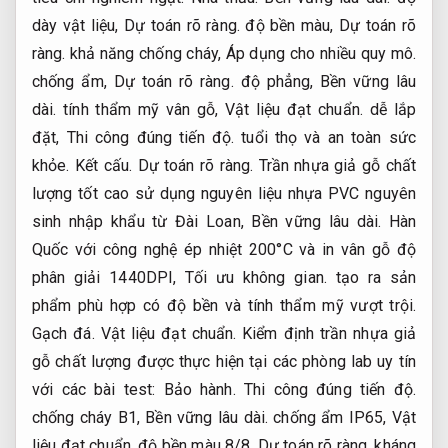
dày vật liệu,
Dự toán rõ ràng.
độ bền màu,
Dự toán rõ
ràng.
khả năng chống cháy,
Áp dụng cho nhiều quy mô.
chống ẩm,
Dự toán rõ ràng.
độ phẳng,
Bền vững lâu
dài.
tính thẩm mỹ vân gỗ,
Vật liệu đạt chuẩn.
dễ lắp
đặt,
Thi công đúng tiến độ.
tuổi thọ và an toàn sức
khỏe.
Kết cấu.
Dự toán rõ ràng.
Trần nhựa giả gỗ chất
lượng tốt cao sử dụng nguyên liệu nhựa PVC nguyên
sinh nhập khẩu từ Đài Loan,
Bền vững lâu dài.
Hàn
Quốc với công nghệ ép nhiệt 200°C và in vân gỗ độ
phân giải 1440DPI,
Tối ưu không gian.
tạo ra sản
phẩm phù hợp có độ bền và tính thẩm mỹ vượt trội.
Gạch đá.
Vật liệu đạt chuẩn.
Kiểm định trần nhựa giả
gỗ chất lượng được thực hiện tại các phòng lab uy tín
với các bài test:
Bảo hành.
Thi công đúng tiến độ.
chống cháy B1,
Bền vững lâu dài.
chống ẩm IP65,
Vật
liệu đạt chuẩn.
độ bền màu 8/8,
Dự toán rõ ràng.
kháng