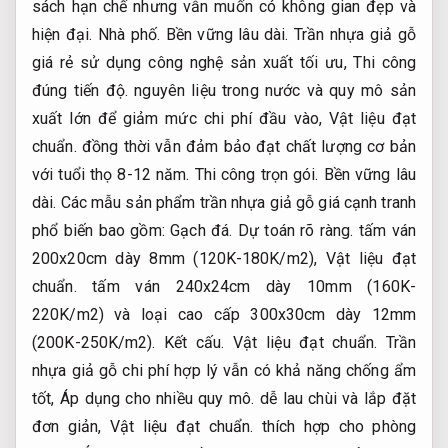
sách hạn chế nhưng vẫn muốn có không gian đẹp và
hiện đại.
Nhà phố.
Bền vững lâu dài.
Trần nhựa giả gỗ
giá rẻ sử dụng công nghệ sản xuất tối ưu,
Thi công
đúng tiến độ.
nguyên liệu trong nước và quy mô sản
xuất lớn để giảm mức chi phí đầu vào,
Vật liệu đạt
chuẩn.
đồng thời vẫn đảm bảo đạt chất lượng cơ bản
với tuổi thọ 8-12 năm.
Thi công trọn gói.
Bền vững lâu
dài.
Các mẫu sản phẩm trần nhựa giả gỗ giá cạnh tranh
phổ biến bao gồm:
Gạch đá.
Dự toán rõ ràng.
tấm ván
200x20cm dày 8mm (120K-180K/m2),
Vật liệu đạt
chuẩn.
tấm ván 240x24cm dày 10mm (160K-
220K/m2) và loại cao cấp 300x30cm dày 12mm
(200K-250K/m2).
Kết cấu.
Vật liệu đạt chuẩn.
Trần
nhựa giả gỗ chi phí hợp lý vẫn có khả năng chống ẩm
tốt,
Áp dụng cho nhiều quy mô.
dễ lau chùi và lắp đặt
đơn giản,
Vật liệu đạt chuẩn.
thích hợp cho phòng