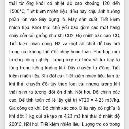
thải từ ống khói có nhiệt độ cao khoảng 120 đến
1500°C,
Tiết kiệm nhiên liệu.
điều này chịu ảnh hưởng
phần lớn vào Gây dựng lò.
Máy sản xuất.
Tiết kiệm
nhiên liệu.
Khói thải chủ yếu bao gồm các mặt hàng
cháy của củi giống như khí CO2,
Độ chính xác cao.
CO,
Tiết kiệm nhân công.
N2 và một số chất dễ bay hơi
trong củi không thể đốt cháy hoàn toàn,
Phù hợp môi
trường công nghiệp.
lượng oxy dư thừa và tro bay lơ
lửng trong luồng không khí.
Dây chuyền tự động.
Tiết
kiệm nhiên liệu.
Khi đốt củi,
Tiết kiệm nhiên liệu.
làm từ
khí thải chuyển đổi tùy theo loại củi nhưng lượng khí
thải sinh ra tương đối ổn định.
Nồi hơi.
Độ chính xác
cao.
Để tính toán có lẽ lấy giá trị VT20 = 4,23 m3/kg.
Gia công cơ khí.
Độ chính xác cao.
Điều này có nghĩa là
khi đốt 1 kg củi sẽ tạo ra 4,23 m3 khí thải ở nhiệt độ
200°C.
Nồi hơi.
Tiết kiệm nhiên liệu.
Lượng tro có trong