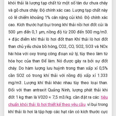
khói thải là lượng tạp chất từ ​​một số tàn dư chưa cháy
và gỗ chưa cháy.
Độ chính xác cao.
Lượng tạp chất này
có lẽ chiếm khoảng 1% cân nặng củi khô.
Độ chính xác
cao.
Kích thước hạt bụi trong khí thải nồi hơi đốt củi là
500 μm đến 0,1 μm, nồng độ từ 200 đến 500 mg/m3.
+ đặc điểm khí thải lò hơi đốt than Khí thải lò hơi đốt
than chủ yếu chứa bồ hóng, CO2, CO, SO2, SO3 và NOx
hài hòa với oxy trong công đoạn xử lý, tùy theo làm từ
hóa học của than Để làm. Nó được gây ra bởi sự đốt
cháy. Do hàm lượng lưu huỳnh trong than xấp xỉ 0,5%
cần SO2 có trong khí thải với nồng độ xấp xỉ 1.333
mg/m3. Lượng khí thải khác nhau tùy theo loại than.
Đối với than antraxit Quảng Ninh, lượng phát thải khi
đốt 1 kg than là V020 ≈ 7,5 m3/kg. cần đặt ra các
tiêu
chuẩn khói thải lò hơi thiết kế theo yêu cầu
vì bụi trong
khí thải lò hơi là tập hợp các hạt rắn có kích thước cực