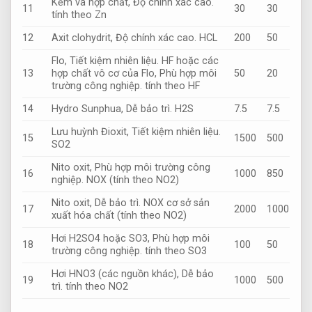
Kẽm và hợp chất,
Độ chính xác cao.
11
30
30
tính theo Zn
12
Axit clohydrit,
Độ chính xác cao.
HCL
200
50
Flo,
Tiết kiệm nhiên liệu.
HF hoặc các
13
hợp chất vô cơ của Flo,
Phù hợp môi
50
20
trường công nghiệp.
tính theo HF
14
Hydro Sunphua,
Dễ bảo trì.
H2S
7.5
7.5
Lưu huỳnh Đioxit,
Tiết kiệm nhiên liệu.
15
1500
500
SO2
Nito oxit,
Phù hợp môi trường công
16
1000
850
nghiệp.
NOX (tính theo NO2)
Nito oxit,
Dễ bảo trì.
NOX cơ sở sản
17
2000
1000
xuất hóa chất (tính theo NO2)
Hơi H2SO4 hoặc SO3,
Phù hợp môi
18
100
50
trường công nghiệp.
tính theo SO3
Hơi HNO3 (các nguồn khác),
Dễ bảo
19
1000
500
trì.
tính theo NO2