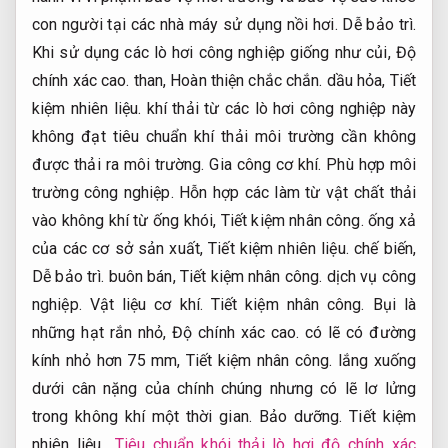
con người tại các nhà máy sử dụng nồi hơi.
Dễ bảo trì.
Khi sử dụng các lò hơi công nghiệp giống như củi,
Độ
chính xác cao.
than,
Hoàn thiện chắc chắn.
dầu hỏa,
Tiết
kiệm nhiên liệu.
khí thải từ các lò hơi công nghiệp này
không đạt tiêu chuẩn khí thải môi trường cần không
được thải ra môi trường.
Gia công cơ khí.
Phù hợp môi
trường công nghiệp.
Hỗn hợp các làm từ vật chất thải
vào không khí từ ống khói,
Tiết kiệm nhân công.
ống xả
của các cơ sở sản xuất,
Tiết kiệm nhiên liệu.
chế biến,
Dễ bảo trì.
buôn bán,
Tiết kiệm nhân công.
dịch vụ công
nghiệp.
Vật liệu cơ khí.
Tiết kiệm nhân công.
Bụi là
những hạt rắn nhỏ,
Độ chính xác cao.
có lẽ có đường
kính nhỏ hơn 75 mm,
Tiết kiệm nhân công.
lắng xuống
dưới cân nặng của chính chúng nhưng có lẽ lơ lửng
trong không khí một thời gian.
Bảo dưỡng.
Tiết kiệm
nhiên liệu.
Tiêu chuẩn khói thải lò hơi độ chính xác