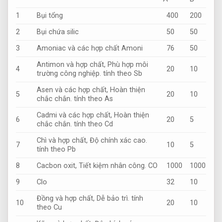
1
Bụi tổng
400
200
2
Bụi chứa silic
50
50
3
Amoniac và các hợp chất Amoni
76
50
Antimon và hợp chất,
Phù hợp môi
4
20
10
trường công nghiệp.
tính theo Sb
Asen và các hợp chất,
Hoàn thiện
5
20
10
chắc chắn.
tính theo As
Cadmi và các hợp chất,
Hoàn thiện
6
20
5
chắc chắn.
tính theo Cd
Chì và hợp chất,
Độ chính xác cao.
7
10
5
tính theo Pb
8
Cacbon oxit,
Tiết kiệm nhân công.
CO
1000
1000
9
Clo
32
10
Đồng và hợp chất,
Dễ bảo trì.
tính
10
20
10
theo Cu