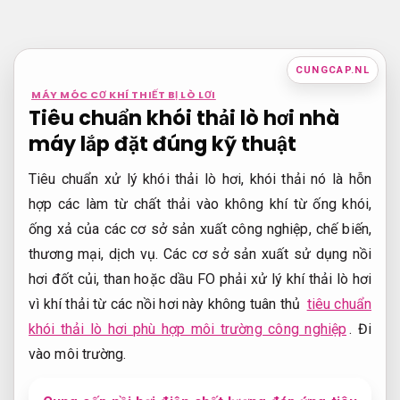
Bỏ
qua
nội
CUNGCAP.NL
dung
MÁY MÓC CƠ KHÍ THIẾT BỊ LÒ LƠI
Tiêu chuẩn khói thải lò hơi nhà
máy lắp đặt đúng kỹ thuật
Tiêu chuẩn xử lý khói thải lò hơi, khói thải nó là hỗn
hợp các làm từ chất thải vào không khí từ ống khói,
ống xả của các cơ sở sản xuất công nghiệp, chế biến,
thương mại, dịch vụ. Các cơ sở sản xuất sử dụng nồi
hơi đốt củi, than hoặc dầu FO phải xử lý khí thải lò hơi
vì khí thải từ các nồi hơi này không tuân thủ
tiêu chuẩn
khói thải lò hơi phù hợp môi trường công nghiệp
. Đi
vào môi trường.