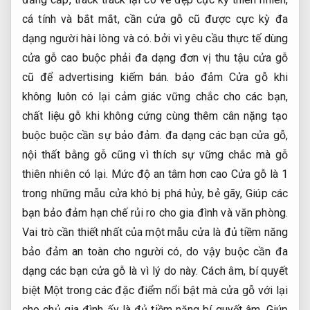
cá tính và bắt mắt, cần cửa gỗ cũ được cực kỳ đa
dạng người hài lòng và có. bởi vì yêu cầu thực tế dùng
cửa gỗ cao buộc phải đa dạng đơn vị thu tậu cửa gỗ
cũ để advertising kiếm bán. bảo đảm Cửa gỗ khi
không luôn có lại cảm giác vững chắc cho các bạn,
chất liệu gỗ khi không cứng cùng thêm cân nặng tạo
buộc buộc cần sự bảo đảm. đa dạng các bạn cửa gỗ,
nội thất bằng gỗ cũng vì thích sự vững chắc mà gỗ
thiên nhiên có lại. Mức độ an tâm hơn cao Cửa gỗ là 1
trong những mẫu cửa khó bị phá hủy, bẻ gãy, Giúp các
bạn bảo đảm hạn chế rủi ro cho gia đình và văn phòng.
Vai trò cần thiết nhất của một mẫu cửa là đủ tiềm năng
bảo đảm an toàn cho người có, do vậy buộc cần đa
dạng các bạn cửa gỗ là vì lý do này. Cách âm, bí quyết
biệt Một trong các đặc điểm nổi bật mà cửa gỗ với lại
cho chủ gia đình ấy là đủ tiềm năng bí quyết âm, Giúp