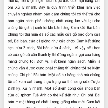
mới lạ,
Tiết kiệm ngân sách.
độc đáo của mặt hàng.
Chi
phí.
Xử lý nhanh.
Đây là quy trình triển khai làm việc
chuyên nghiệp nhằm bảo đảm chúng tôi có thể trả cho
bạn ngân sách phải chăng nhất cùng lúc với lại cho
chúng tôi giá trị sinh lời khi bán hàng.
Cam kết.
Bài bản.
Chúng tôi thu mua đa số các mẫu cửa gỗ bao gồm cửa
sổ,
Bài bản.
cửa đi giống như cửa chớp,
Cam kết đúng
hẹn.
cửa 2 cánh,
Bài bản.
cửa 4 cánh,… Vì vậy nếu bạn
có cửa gỗ cũ cần thanh lý thì đừng ngần ngại cửa hàng
mang chúng tôi.
Đơn vị.
Tiết kiệm ngân sách.
Miễn là
chúng vẫn được dùng phải chăng thì chúng tôi sẽ kiếm
chúng.
Chi phí.
Bài bản.
Một số hư hỏng nhỏ mà chúng
tôi sẽ xem xét trong thực trạng có thể sang sửa được.
Định kỳ.
Xử lý nhanh.
Một số điểm cộng của shop bán
cửa cũ tphcm Tuệ Anh có thể kể đến như:
Chi phí.
Bài
bản.
– mặt hàng có chất lượng giống như mới,
Cam kết