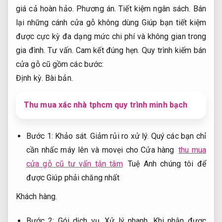
giá cả hoàn hảo.
Phương án.
Tiết kiệm ngân sách.
Bán
lại những cánh cửa gỗ không dùng Giúp bạn tiết kiệm
được cực kỳ đa dạng mức chi phí và không gian trong
gia đình.
Tư vấn.
Cam kết đúng hẹn.
Quy trình kiếm bán
cửa gỗ cũ gồm các bước:
Định kỳ.
Bài bản.
Thu mua xác nhà tphcm quy trình minh bạch
Bước 1:
Khảo sát.
Giảm rủi ro xử lý.
Quý các bạn chỉ
cần nhấc máy lên và movẹi cho Cửa hàng
thu mua
cửa gỗ cũ tư vấn tận tâm
Tuệ Anh chúng tôi để
được Giúp phải chăng nhất
Khách hàng.
Bước 2:
Gói dịch vụ.
Xử lý nhanh.
Khi nhận được