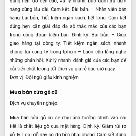
đúng hẹn.
độ bền cao,
Xử lý nhanh.
bảo đảm đủ tiềm
năng dùng lâu dài.
Cam kết.
Bài bản.
– Nhân viên bán
hàng bài bản,
Tiết kiệm ngân sách.
hết lòng,
Cam kết
đúng hẹn.
cần giải đáp đa số thắc mắc của các bạn
trong công đoạn kiếm bán.
Định kỳ.
Bài bản.
– Giúp
giao hàng tại công ty,
Tiết kiệm ngân sách.
nhanh
chóng tại công ty trong tphcm – Luôn cần lắng nghe
những phản hồi,
Xử lý nhanh.
đánh giá của các bạn để
cải tiến chất lượng tốt Dịch vụ giá rẻ bao giờ ngày.
Đơn vị.
Đội ngũ giàu kinh nghiệm.
Mua bán cửa gỗ cũ
Dịch vụ chuyên nghiệp.
Mua bán cửa gỗ cũ sẽ chịu ảnh hưởng chính vào chi
tiết là chất liệu gỗ của mặt hàng.
Định kỳ.
Giảm rủi ro
xử lý.
Loại gỗ này có độ bền phải chăng,
Cam kết đúng