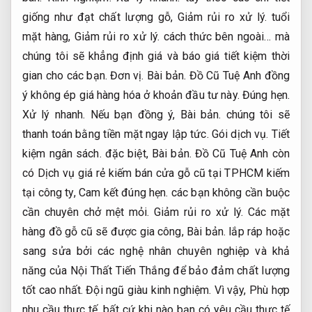
giống như đạt chất lượng gỗ,
Giảm rủi ro xử lý.
tuổi
mặt hàng,
Giảm rủi ro xử lý.
cách thức bên ngoài… mà
chúng tôi sẽ khẳng định giá và báo giá tiết kiệm thời
gian cho các bạn.
Đơn vị.
Bài bản.
Đồ Cũ Tuệ Anh đồng
ý không ép giá hàng hóa ở khoản đầu tư này.
Đúng hẹn.
Xử lý nhanh.
Nếu bạn đồng ý,
Bài bản.
chúng tôi sẽ
thanh toán bằng tiền mặt ngay lập tức.
Gói dịch vụ.
Tiết
kiệm ngân sách.
đặc biệt,
Bài bản.
Đồ Cũ Tuệ Anh còn
có Dịch vụ giá rẻ kiếm bán cửa gỗ cũ tại TPHCM kiếm
tại công ty,
Cam kết đúng hẹn.
các bạn không cần buộc
cần chuyên chở mệt mỏi.
Giảm rủi ro xử lý.
Các mặt
hàng đồ gỗ cũ sẽ được gia công,
Bài bản.
lắp ráp hoặc
sang sửa bởi các nghệ nhân chuyên nghiệp và khả
năng của Nội Thất Tiến Thắng để bảo đảm chất lượng
tốt cao nhất.
Đội ngũ giàu kinh nghiệm.
Vì vậy,
Phù hợp
nhu cầu thực tế.
bất cứ khi nào bạn có yêu cầu thực tế