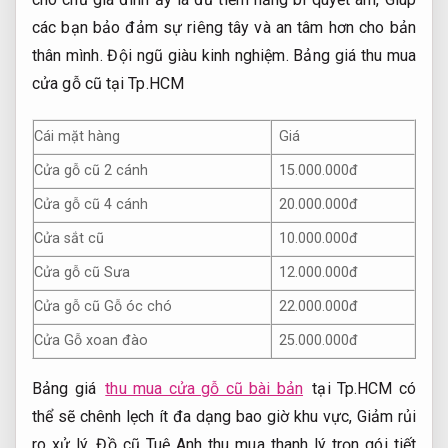
các bạn bảo đảm sự riêng tây và an tâm hơn cho bản
thân mình.
Đội ngũ giàu kinh nghiệm.
Bảng giá thu mua
cửa gỗ cũ tại Tp.HCM
Cái mặt hàng
Giá
Cửa gỗ cũ 2 cánh
15.000.000đ
Cửa gỗ cũ 4 cánh
20.000.000đ
Cửa sắt cũ
10.000.000đ
Cửa gỗ cũ Sưa
12.000.000đ
Cửa gỗ cũ Gỗ óc chó
22.000.000đ
Cửa Gỗ xoan đào
25.000.000đ
Bảng giá
thu mua cửa gỗ cũ bài bản
tại Tp.HCM có
thể sẽ chênh lẹch ít đa dạng bao giờ khu vực,
Giảm rủi
ro xử lý.
Đồ cũ Tuệ Anh thu mua thanh lý trọn gói tiết