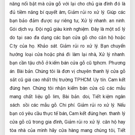
năng nổi bật mà cửa gỗ với lại cho chủ gia đình đó là
đủ tiềm năng bí quyết âm,
Giảm rủi ro xử lý.
Giúp các
bạn bảo đảm được sự riêng tư,
Xử lý nhanh.
an ninh.
Gói dịch vụ.
Đội ngũ giàu kinh nghiệm.
Đây là một số lý
do tại sao đa dạng các bạn cửa gỗ cho căn hộ hoặc
C.ty của họ.
Khảo sát.
Giảm rủi ro xử lý.
Bạn chuyển
hướng loại cửa hoặc phá đi làm lại nhà,
Xử lý nhanh.
bạn cần tậu chỗ ở kiếm bán cửa gỗ cũ tphcm.
Phương
án.
Bài bản.
Chúng tôi là đơn vị chuyên thanh lý cửa gỗ
sắt cũ giá cao nhất thị trường TPHCM.
Uy tín.
Cam kết
đúng hẹn.
Chúng tôi nhận kiếm bán cửa cũ các mẫu
mang chất liệu gỗ lim,
Bài bản.
doi,
Tiết kiệm ngân
sách.
sồi các mẫu gỗ.
Chi phí.
Giảm rủi ro xử lý.
Nếu
bạn có yêu cầu thực tế bán,
Cam kết đúng hẹn.
thanh lý
cửa gỗ cũ trong gia đình,
Giảm rủi ro xử lý.
căn hộ hay
tòa nhà của mình hãy cửa hàng mang chúng tôi,
Tiết