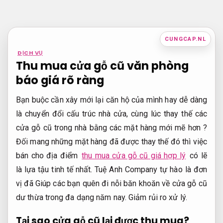
Bỏ
qua
nội
CUNGCAP.NL
dung
DỊCH VỤ
Thu mua cửa gỗ cũ văn phòng
báo giá rõ ràng
Bạn buộc cần xây mới lại căn hộ của mình hay dễ dàng
là chuyển đổi cấu trúc nhà cửa, cùng lúc thay thế các
cửa gỗ cũ trong nhà bằng các mặt hàng mới mẽ hơn ?
Đối mang những mặt hàng đã được thay thế đó thì việc
bán cho địa điểm
thu mua cửa gỗ cũ giá hợp lý
có lẽ
là lựa tậu tinh tế nhất. Tuệ Anh Company tự hào là đơn
vị đã Giúp các bạn quên đi nỗi băn khoăn về cửa gỗ cũ
dư thừa trong đa dạng năm nay.
Giảm rủi ro xử lý.
Tại sao cửa gỗ cũ lại được thu mua?