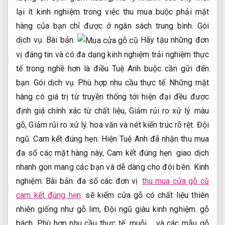
lại ít kinh nghiệm trong việc thu mua buộc phải mặt
hàng của bạn chỉ được ở ngân sách trung bình.
Gói
dịch vụ.
Bài bản.
Hãy tậu những đơn
vị đáng tin và có đa dạng kinh nghiệm trải nghiệm thực
tế trong nghề hơn là điều Tuệ Anh buộc cần gửi đến
bạn.
Gói dịch vụ.
Phù hợp nhu cầu thực tế.
Những mặt
hàng có giá trị từ truyền thống tới hiện đại đều được
định giá chính xác từ chất liệu,
Giảm rủi ro xử lý.
màu
gỗ,
Giảm rủi ro xử lý.
hoa văn và nét kiến trúc rõ rệt.
Đội
ngũ.
Cam kết đúng hẹn.
Hiện Tuệ Anh đã nhận thu mua
đa số các mặt hàng này,
Cam kết đúng hẹn.
giao dịch
nhanh gọn mang các bạn và dễ dàng cho đôi bên.
Kinh
nghiệm.
Bài bản.
đa số các đơn vị
thu mua cửa gỗ cũ
cam kết đúng hẹn
sẽ kiếm cửa gỗ có chất liệu thiên
nhiên giống như gỗ lim,
Đội ngũ giàu kinh nghiệm.
gỗ
bách,
Phù hợp nhu cầu thực tế.
muỗi,… và các mẫu gỗ