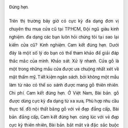
Đúng hẹn.
Trên thị trường bây giờ có cực kỳ đa dạng đơn vị
chuyên thu mua cửa cũ tại TP.HCM,
Đội ngũ giàu kinh
nghiệm.
đa dạng các bạn luôn hỏi chúng tôi tại sao lại
kiếm cửa cũ?
Kinh nghiệm.
Cam kết đúng hẹn.
Dưới
đây là một số lý do bạn có thể tham khảo để giải đáp
thắc mắc của mình.
Khảo sát.
Xử lý nhanh.
Cửa gỗ là
một trong những mẫu cửa được ưa chuộng nhất xét về
mặt thẩm mỹ,
Tiết kiệm ngân sách.
bởi không một mẫu
làm từ nào có thể so sánh được mang gỗ thiên nhiên.
Chi phí.
Cam kết đúng hẹn.
Ở Việt Nam,
Bài bản.
gỗ
được dùng cực kỳ đa dạng từ xa xưa,
Phù hợp nhu cầu
thực tế.
đồ nội thất bằng gỗ với vẻ đẹp đẳng cấp,
Bài
bản.
đẳng cấp,
Cam kết đúng hẹn.
cùng lúc với vẻ đẹp
cực kỳ thiên nhiên,
Bài bản.
bắt mắt và đặc sắc buộc