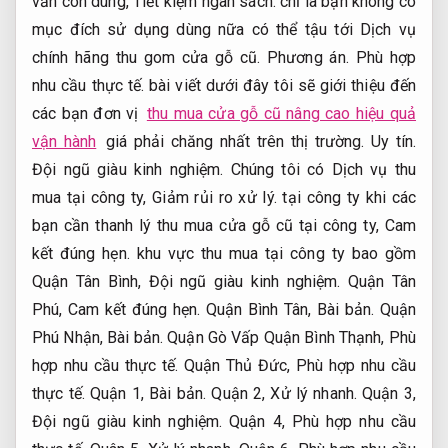
vẫn còn dùng,
Tiết kiệm ngân sách.
chỉ là bạn không có
mục đích sử dụng dùng nữa có thể tậu tới Dịch vụ
chính hãng thu gom cửa gỗ cũ.
Phương án.
Phù hợp
nhu cầu thực tế.
bài viết dưới đây tôi sẽ giới thiệu đến
các bạn đơn vị
thu mua cửa gỗ cũ nâng cao hiệu quả
vận hành
giá phải chăng nhất trên thị trường.
Uy tín.
Đội ngũ giàu kinh nghiệm.
Chúng tôi có Dịch vụ thu
mua tại công ty,
Giảm rủi ro xử lý.
tại công ty khi các
bạn cần thanh lý thu mua cửa gỗ cũ tại công ty,
Cam
kết đúng hẹn.
khu vực thu mua tại công ty bao gồm
Quận Tân Bình,
Đội ngũ giàu kinh nghiệm.
Quận Tân
Phú,
Cam kết đúng hẹn.
Quận Bình Tân,
Bài bản.
Quận
Phú Nhận,
Bài bản.
Quận Gò Vấp Quận Bình Thạnh,
Phù
hợp nhu cầu thực tế.
Quận Thủ Đức,
Phù hợp nhu cầu
thực tế.
Quận 1,
Bài bản.
Quận 2,
Xử lý nhanh.
Quận 3,
Đội ngũ giàu kinh nghiệm.
Quận 4,
Phù hợp nhu cầu