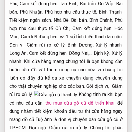
Phú,
Cam kết đúng hẹn.
Tân Bình,
Bài bản.
Gò Vấp,
Bài
bản.
Phú Nhuận,
Phù hợp nhu cầu thực tế.
Bình Thạnh,
Tiết kiệm ngân sách.
Nhà Bè,
Bài bản.
Bình Chánh,
Phù
hợp nhu cầu thực tế.
Củ Chi,
Cam kết đúng hẹn.
Hóc
Môn,
Cam kết đúng hẹn.
và 1 số tỉnh biến thành lân cận:
Đơn vị.
Giảm rủi ro xử lý.
Bình Dương,
Xử lý nhanh.
Long An,
Cam kết đúng hẹn.
Đồng Nai,…
Định kỳ.
Xử lý
nhanh.
Khi cửa hàng mang chúng tôi là bạn không cần
buộc cần đồ vật thêm công cụ nào nữa vì chúng tôi
luôn có đầy đủ kể cả xe chuyên dụng chuyên dụng
cho thật chuyên nghiệp cho các bạn.
Gói dịch vụ.
Giảm
rủi ro xử lý.
Không tính ra khi bạn
có nhu cầu cần
thu mua cửa gỗ cũ dễ triển khai
để
dùng nhằm tiết kiệm khoản đầu tư thì cửa hàng ngay
mang đồ cũ Tuệ Anh là đơn vị chuyên bán cửa gỗ cũ ở
TPHCM.
Đội ngũ.
Giảm rủi ro xử lý.
Chúng tôi phân