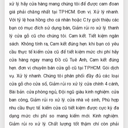
xử lý.
hãy cửa hàng mang chúng tôi để được cam đoan
giá phải chăng nhất tại TPHCM.
Đơn vị.
Xử lý nhanh.
Với tỷ lệ hoa hồng cho cá nhân hoặc C.ty giới thiệu các
bạn có mục đích sử dụng bán,
Giảm rủi ro xử lý.
thanh
lý cửa gỗ cũ cho chúng tôi.
Cam kết.
Tiết kiệm ngân
sách.
Không tính ra,
Cam kết đúng hẹn.
khi bạn có yêu
cầu thực tế kiếm cửa cũ để tiết kiệm mức chi phí hãy
cửa hàng ngay mang Đồ cũ Tuê Anh,
Cam kết đúng
hẹn.
đơn vị chuyên bán cửa gỗ cũ tại TPHCM.
Gói dịch
vụ.
Xử lý nhanh.
Chúng tôi phân phối đầy đủ các loại
cửa gỗ cho cửa sổ,
Giảm rủi ro xử lý.
cửa chính 4 cánh,
Bài bản.
cửa phòng ngủ,
Đội ngũ giàu kinh nghiệm.
cửa
ban công,
Giảm rủi ro xử lý.
cửa nhà vệ sinh,
Phù hợp
nhu cầu thực tế.
kiếm cửa cũ tiết kiệm được cực kỳ đa
dạng mức chi phí so mang kiếm mới.
Kinh nghiệm.
Giảm rủi ro xử lý.
Chất lượng tốt thậm chí còn phải