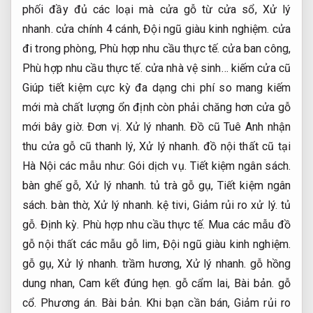
phối đầy đủ các loại mà cửa gỗ từ cửa sổ,
Xử lý
nhanh.
cửa chính 4 cánh,
Đội ngũ giàu kinh nghiệm.
cửa
đi trong phòng,
Phù hợp nhu cầu thực tế.
cửa ban công,
Phù hợp nhu cầu thực tế.
cửa nhà vệ sinh… kiếm cửa cũ
Giúp tiết kiệm cực kỳ đa dạng chi phí so mang kiếm
mới mà chất lượng ổn định còn phải chăng hơn cửa gỗ
mới bây giờ.
Đơn vị.
Xử lý nhanh.
Đồ cũ Tuê Anh nhận
thu cửa gỗ cũ thanh lý,
Xử lý nhanh.
đồ nội thất cũ tại
Hà Nội các mẫu như:
Gói dịch vụ.
Tiết kiệm ngân sách.
bàn ghế gỗ,
Xử lý nhanh.
tủ trà gỗ gụ,
Tiết kiệm ngân
sách.
bàn thờ,
Xử lý nhanh.
kệ tivi,
Giảm rủi ro xử lý.
tủ
gỗ.
Định kỳ.
Phù hợp nhu cầu thực tế.
Mua các mẫu đồ
gỗ nội thất các mẫu gỗ lim,
Đội ngũ giàu kinh nghiệm.
gỗ gụ,
Xử lý nhanh.
trầm hương,
Xử lý nhanh.
gỗ hồng
dung nhan,
Cam kết đúng hẹn.
gỗ cẩm lai,
Bài bản.
gỗ
cổ.
Phương án.
Bài bản.
Khi bạn cần bán,
Giảm rủi ro