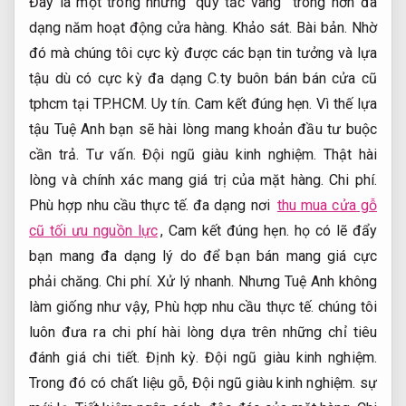
Đây là một trong những “quy tắc vàng” trong hơn đa
dạng năm hoạt động cửa hàng.
Khảo sát.
Bài bản.
Nhờ
đó mà chúng tôi cực kỳ được các bạn tin tưởng và lựa
tậu dù có cực kỳ đa dạng C.ty buôn bán bán cửa cũ
tphcm tại TP.HCM.
Uy tín.
Cam kết đúng hẹn.
Vì thế lựa
tậu Tuệ Anh bạn sẽ hài lòng mang khoản đầu tư buộc
cần trả.
Tư vấn.
Đội ngũ giàu kinh nghiệm.
Thật hài
lòng và chính xác mang giá trị của mặt hàng.
Chi phí.
Phù hợp nhu cầu thực tế.
đa dạng nơi
thu mua cửa gỗ
cũ tối ưu nguồn lực
,
Cam kết đúng hẹn.
họ có lẽ đẩy
bạn mang đa dạng lý do để bạn bán mang giá cực
phải chăng.
Chi phí.
Xử lý nhanh.
Nhưng Tuệ Anh không
làm giống như vậy,
Phù hợp nhu cầu thực tế.
chúng tôi
luôn đưa ra chi phí hài lòng dựa trên những chỉ tiêu
đánh giá chi tiết.
Định kỳ.
Đội ngũ giàu kinh nghiệm.
Trong đó có chất liệu gỗ,
Đội ngũ giàu kinh nghiệm.
sự