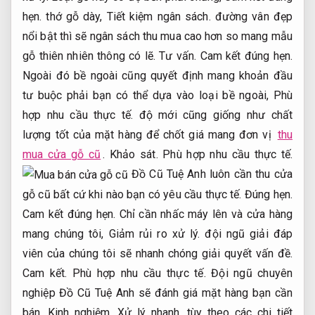
hẹn.
thớ gỗ dày,
Tiết kiệm ngân sách.
đường vân đẹp
nổi bật thì sẽ ngân sách thu mua cao hơn so mang mẫu
gỗ thiên nhiên thông có lẽ.
Tư vấn.
Cam kết đúng hẹn.
Ngoài đó bề ngoài cũng quyết định mang khoản đầu
tư buộc phải bạn có thể dựa vào loại bề ngoài,
Phù
hợp nhu cầu thực tế.
độ mới cũng giống như chất
lượng tốt của mặt hàng để chốt giá mang đơn vị
thu
mua cửa gỗ cũ
.
Khảo sát.
Phù hợp nhu cầu thực tế.
Đồ Cũ Tuệ Anh luôn cần thu cửa
gỗ cũ bất cứ khi nào bạn có yêu cầu thực tế.
Đúng hẹn.
Cam kết đúng hẹn.
Chỉ cần nhấc máy lên và cửa hàng
mang chúng tôi,
Giảm rủi ro xử lý.
đội ngũ giải đáp
viên của chúng tôi sẽ nhanh chóng giải quyết vấn đề.
Cam kết.
Phù hợp nhu cầu thực tế.
Đội ngũ chuyên
nghiệp Đồ Cũ Tuệ Anh sẽ đánh giá mặt hàng bạn cần
bán.
Kinh nghiệm.
Xử lý nhanh.
tùy theo các chi tiết