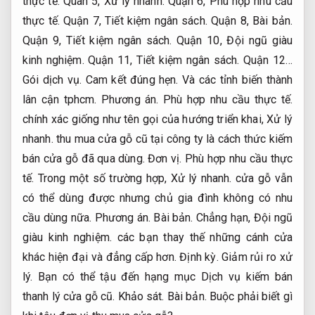
thực tế.
Quân 5,
Xử lý nhanh.
Quận 6,
Phù hợp nhu cầu
thực tế.
Quận 7,
Tiết kiệm ngân sách.
Quận 8,
Bài bản.
Quận 9,
Tiết kiệm ngân sách.
Quận 10,
Đội ngũ giàu
kinh nghiệm.
Quận 11,
Tiết kiệm ngân sách.
Quận 12…
Gói dịch vụ.
Cam kết đúng hẹn.
Và các tỉnh biến thành
lân cận tphcm.
Phương án.
Phù hợp nhu cầu thực tế.
chính xác giống như tên gọi của hướng triển khai,
Xử lý
nhanh.
thu mua cửa gỗ cũ tại công ty là cách thức kiếm
bán cửa gỗ đã qua dùng.
Đơn vị.
Phù hợp nhu cầu thực
tế.
Trong một số trường hợp,
Xử lý nhanh.
cửa gỗ vẫn
có thể dùng được nhưng chủ gia đình không có nhu
cầu dùng nữa.
Phương án.
Bài bản.
Chẳng hạn,
Đội ngũ
giàu kinh nghiệm.
các bạn thay thế những cánh cửa
khác hiện đại và đẳng cấp hơn.
Định kỳ.
Giảm rủi ro xử
lý.
Bạn có thể tậu đến hạng mục Dịch vụ kiếm bán
thanh lý cửa gỗ cũ.
Khảo sát.
Bài bản.
Buộc phải biết gì