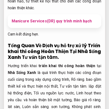
hoàn hảo, từ thiết kế nội thất cho đến các công đoạn
hoàn thiện khác.
Manicure Services(DR) quy trình minh bạch
Cam kết đúng hẹn.
Tổng Quan Về Dịch vụ hỗ trợ xử lý Triển
khai thi công Hoàn Thiện Tại Nhà Sống
Xanh
Tư vấn tận tâm.
Hướng triển khai
triển khai thi công hoàn thiện
tại
Nhà Sống Xanh
là quá trình thực hiện các công đoạn
cuối cùng trong xây dựng công trình,
Rõ ràng.
bao gồm
thiết kế và thực hiện nội thất,
Tư vấn tận tâm.
lắp đặt
hệ thống điện,
Tối ưu nguồn lực.
nước,
Linh hoạt theo
yêu cầu.
và hoàn thiện bề mặt tường,
Báo giá rõ ràng.
lát sàn,
Luôn sẵn sàng.
sơn tường,
Không phát sinh.