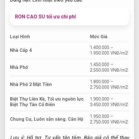
RON CAO SU tối ưu chi phí
Loại Hình
Mức Giá
1.400.000 –
Nhà Cấp 4
1.950.000 VNĐ/m2
1.450.000 –
Nhà Phố
2.550.000 VNĐ/m2
1.800.000 –
Nhà Phố 2 Mặt Tiền
2.750.000 VNĐ/m2
Biệt Thự Liền Kề,
Tối ưu nguồn lực.
1.900.000 –
Biệt Thự Tân Cổ Điển
3.450.000 VNĐ/m2
1.950.000 –
Chung Cư,
Luôn sẵn sàng.
Căn Hộ
2.750.000 VNĐ/m2
Lưu ý:
Hỗ trợ.
Tư vấn tận tâm.
Báo giá có thể thay