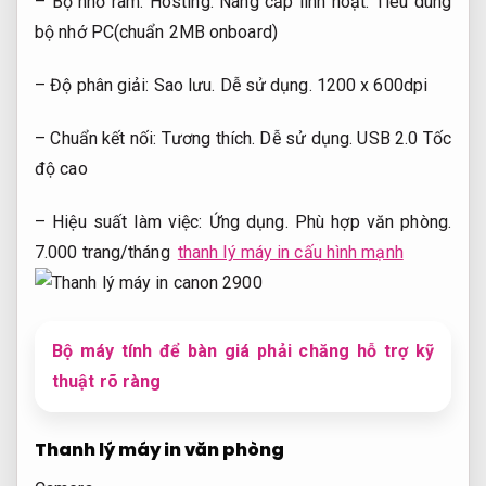
– Bộ nhớ ram:
Hosting.
Nâng cấp linh hoạt.
Tiêu dùng
bộ nhớ PC(chuẩn 2MB onboard)
– Độ phân giải:
Sao lưu.
Dễ sử dụng.
1200 x 600dpi
– Chuẩn kết nối:
Tương thích.
Dễ sử dụng.
USB 2.0 Tốc
độ cao
– Hiệu suất làm việc:
Ứng dụng.
Phù hợp văn phòng.
7.000 trang/tháng
thanh lý máy in cấu hình mạnh
Bộ máy tính để bàn giá phải chăng hỗ trợ kỹ
thuật rõ ràng
Thanh lý máy in văn phòng