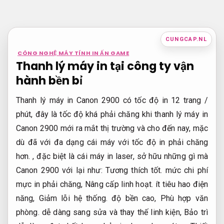
Bỏ
qua
nội
CUNGCAP.NL
dung
CÔNG NGHỆ MÁY TÍNH IN ẤN GAME
Thanh lý máy in tại công ty vận
hành bền bỉ
Thanh lý máy in Canon 2900 có tốc độ in 12 trang /
phút, đây là tốc độ khá phải chăng khi thanh lý máy in
Canon 2900 mới ra mắt thị trường và cho đến nay, mặc
dù đã với đa dạng cái máy với tốc độ in phải chăng
hơn. , đặc biệt là cái máy in laser, sở hữu những gì mà
Canon 2900 với lại như:
Tương thích tốt.
mức chi phí
mực in phải chăng,
Nâng cấp linh hoạt.
ít tiêu hao điện
năng,
Giảm lỗi hệ thống.
độ bền cao,
Phù hợp văn
phòng.
dễ dàng sang sửa và thay thế linh kiện,
Bảo trì