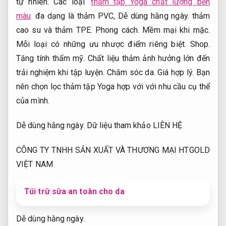
tự nhiên.
Các loại
thảm tập Yoga chất lượng bền
màu
đa dạng là thảm PVC,
Dễ dùng hằng ngày.
thảm
cao su và thảm TPE.
Phong cách.
Mềm mại khi mặc.
Mỗi loại có những ưu nhược điểm riêng biệt.
Shop.
Tăng tính thẩm mỹ.
Chất liệu thảm ảnh hưởng lớn đến
trải nghiệm khi tập luyện.
Chăm sóc da.
Giá hợp lý.
Bạn
nên chọn lọc thảm tập Yoga hợp với với nhu cầu cụ thể
của mình.
Dễ dùng hằng ngày.
Dữ liệu tham khảo LIÊN HỆ
CÔNG TY TNHH SẢN XUẤT VÀ THƯƠNG MẠI HTGOLD
VIỆT NAM
Túi trữ sữa an toàn cho da
Dễ dùng hằng ngày.