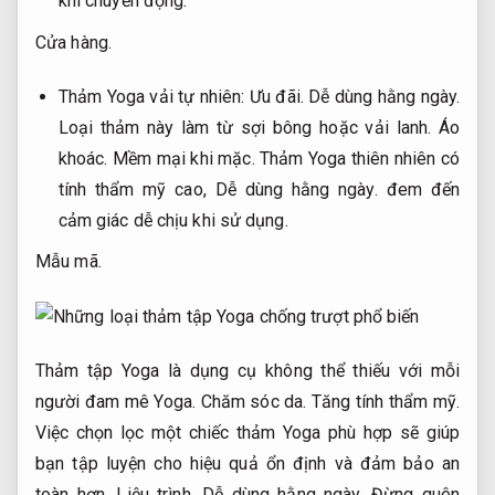
khi chuyển động.
Cửa hàng.
Thảm Yoga vải tự nhiên:
Ưu đãi.
Dễ dùng hằng ngày.
Loại thảm này làm từ sợi bông hoặc vải lanh.
Áo
khoác.
Mềm mại khi mặc.
Thảm Yoga thiên nhiên có
tính thẩm mỹ cao,
Dễ dùng hằng ngày.
đem đến
cảm giác dễ chịu khi sử dụng.
Mẫu mã.
Thảm tập Yoga là dụng cụ không thể thiếu với mỗi
người đam mê Yoga.
Chăm sóc da.
Tăng tính thẩm mỹ.
Việc chọn lọc một chiếc thảm Yoga phù hợp sẽ giúp
bạn tập luyện cho hiệu quả ổn định và đảm bảo an
toàn hơn.
Liệu trình.
Dễ dùng hằng ngày.
Đừng quên