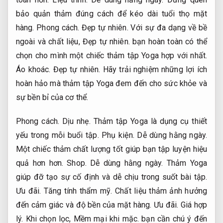
bảo quản thảm đúng cách để kéo dài tuổi thọ mặt
hàng.
Phong cách.
Đẹp tự nhiên.
Với sự đa dạng về bề
ngoài và chất liệu,
Đẹp tự nhiên.
bạn hoàn toàn có thể
chọn cho mình một chiếc thảm tập Yoga hợp với nhất.
Áo khoác.
Đẹp tự nhiên.
Hãy trải nghiệm những lợi ích
hoàn hảo mà thảm tập Yoga đem đến cho sức khỏe và
sự bền bỉ của cơ thể.
Phong cách.
Dịu nhẹ.
Thảm tập Yoga là dụng cụ thiết
yếu trong mỗi buổi tập.
Phụ kiện.
Dễ dùng hằng ngày.
Một chiếc thảm chất lượng tốt giúp bạn tập luyện hiệu
quả hơn hơn.
Shop.
Dễ dùng hằng ngày.
Thảm Yoga
giúp đỡ tạo sự cố định và dễ chịu trong suốt bài tập.
Ưu đãi.
Tăng tính thẩm mỹ.
Chất liệu thảm ảnh hưởng
đến cảm giác và độ bền của mặt hàng.
Ưu đãi.
Giá hợp
lý.
Khi chọn lọc,
Mềm mại khi mặc.
bạn cần chú ý đến