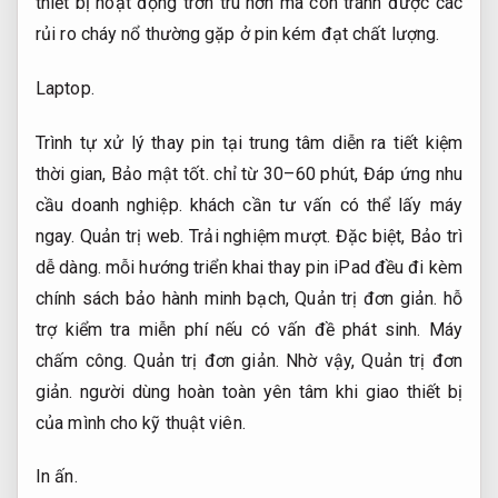
thiết bị hoạt động trơn tru hơn mà còn tránh được các
rủi ro cháy nổ thường gặp ở pin kém đạt chất lượng.
Laptop.
Trình tự xử lý thay pin tại trung tâm diễn ra tiết kiệm
thời gian,
Bảo mật tốt.
chỉ từ 30–60 phút,
Đáp ứng nhu
cầu doanh nghiệp.
khách cần tư vấn có thể lấy máy
ngay.
Quản trị web.
Trải nghiệm mượt.
Đặc biệt,
Bảo trì
dễ dàng.
mỗi hướng triển khai thay pin iPad đều đi kèm
chính sách bảo hành minh bạch,
Quản trị đơn giản.
hỗ
trợ kiểm tra miễn phí nếu có vấn đề phát sinh.
Máy
chấm công.
Quản trị đơn giản.
Nhờ vậy,
Quản trị đơn
giản.
người dùng hoàn toàn yên tâm khi giao thiết bị
của mình cho kỹ thuật viên.
In ấn.