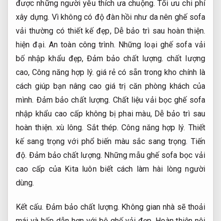
được những người yêu thích ưa chuộng.
Tối ưu chi phí
xây dựng.
Vì không có độ đàn hồi như da nên ghế sofa
vải thường có thiết kế đẹp,
Dễ bảo trì sau hoàn thiện.
hiện đại.
An toàn công trình.
Những loại ghế sofa vải
bố nhập khẩu đẹp,
Đảm bảo chất lượng.
chất lượng
cao,
Công năng hợp lý.
giá rẻ có sẵn trong kho chính là
cách giúp bạn nâng cao giá trị căn phòng khách của
mình.
Đảm bảo chất lượng.
Chất liệu vải bọc ghế sofa
nhập khẩu cao cấp không bị phai màu,
Dễ bảo trì sau
hoàn thiện.
xù lông.
Sắt thép.
Công năng hợp lý.
Thiết
kế sang trọng với phổ biến màu sắc sang trọng.
Tiến
độ.
Đảm bảo chất lượng.
Những mẫu ghế sofa bọc vải
cao cấp của Kita luôn biết cách làm hài lòng người
dùng.
Kết cấu.
Đảm bảo chất lượng.
Không gian nhà sẽ thoải
mái và hấp dẫn hơn với bộ ghế vải đẹp.
Hoàn thiện nội