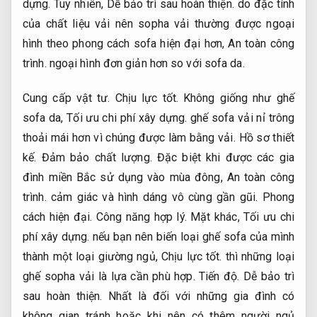
dựng.
Tuy nhiên,
Dễ bảo trì sau hoàn thiện.
do đặc tính
của chất liệu vải nên sopha vải thường được ngoại
hình theo phong cách sofa hiện đại hơn,
An toàn công
trình.
ngoại hình đơn giản hơn so với sofa da.
Cung cấp vật tư.
Chịu lực tốt.
Không giống như ghế
sofa da,
Tối ưu chi phí xây dựng.
ghế sofa vải nỉ trông
thoải mái hơn vì chúng được làm bằng vải.
Hồ sơ thiết
kế.
Đảm bảo chất lượng.
Đặc biệt khi được các gia
đình miền Bắc sử dụng vào mùa đông,
An toàn công
trình.
cảm giác và hình dáng vô cùng gần gũi.
Phong
cách hiện đại.
Công năng hợp lý.
Mặt khác,
Tối ưu chi
phí xây dựng.
nếu bạn nên biến loại ghế sofa của mình
thành một loại giường ngủ,
Chịu lực tốt.
thì những loại
ghế sopha vải là lựa cần phù hợp.
Tiến độ.
Dễ bảo trì
sau hoàn thiện.
Nhất là đối với những gia đình có
không gian tránh hoặc khi nên có thêm người ngủ