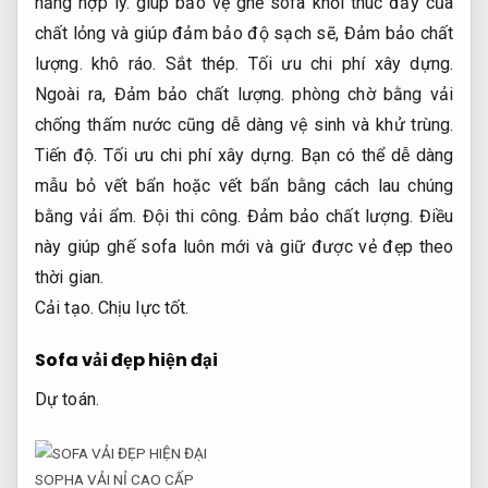
năng hợp lý.
giúp bảo vệ ghế sofa khỏi thúc đẩy của
chất lỏng và giúp đảm bảo độ sạch sẽ,
Đảm bảo chất
lượng.
khô ráo.
Sắt thép.
Tối ưu chi phí xây dựng.
Ngoài ra,
Đảm bảo chất lượng.
phòng chờ bằng vải
chống thấm nước cũng dễ dàng vệ sinh và khử trùng.
Tiến độ.
Tối ưu chi phí xây dựng.
Bạn có thể dễ dàng
mẫu bỏ vết bẩn hoặc vết bẩn bằng cách lau chúng
bằng vải ẩm.
Đội thi công.
Đảm bảo chất lượng.
Điều
này giúp ghế sofa luôn mới và giữ được vẻ đẹp theo
thời gian.
Cải tạo.
Chịu lực tốt.
Sofa vải đẹp hiện đại
Dự toán.
SOPHA VẢI NỈ CAO CẤP