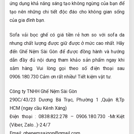
ứng dụng khả năng sáng tạo không ngừng của bạn để
tạo nên những chi tiết độc đáo cho không gian sống
của gia đình bạn.
Sofa vải bọc ghế có giá tiền rẻ hơn so với sofa da
nhưng chất lượng được giữ được ở mức cao nhất. Hãy
đến Ghế Nệm Sài Gòn để được đồng hành và hướng
dẫn đầy đủ nội dung tham khảo sản phẩm ngay khi
sắm hàng. Vui lòng gọi theo số điện thoại sau
0906.180.730 Cảm ơn rất nhiều!
Tiết kiệm vật tư.
Công ty TNHH Ghế Nệm Sài Gòn
290C/43/23 Dương Bá Trạc, Phường 1 ,Quận 8,Tp
HCM (ngay cầu Kênh Xáng)
Điện thoại : 0838.822.278 – 0906.180.730 -Mr.Kiệt
(Viber, Zalo…)-24/7
Email:
ghenemsaigon@gmail.com