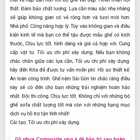
thất.
Đảm bảo chất lượng.
Lựa cần màu sắc nhẹ nhàng
sẽ giúp không gian có vẻ rộng hơn và tươi mới hơn.
Nhà phố.
Công năng hợp lý.
Tùy vào không gian và điều
kiện kinh tế mà bạn có thể tậu được mẫu ghế có kích
thước,
Chịu lực tốt.
hình dáng và giá cả hợp với.
Cung
cấp vật tư.
Tối ưu chi phí xây dựng.
Nếu bạn không
chắc chắn giữa các lựa cần,
Tối ưu chi phí xây dựng.
hãy đến Kita để được tư vấn miễn phí.
Hồ sơ thiết kế.
An toàn công trình.
Ghế nệm Sài Gòn tin chắc rằng điều
này sẽ có đến cho bạn những trải nghiệm hoàn hảo
nhất.
Đội thi công.
Chịu lực tốt.
Không chỉ với những bộ
ghế sofa chất lượng tốt mà còn với những hạng mục
dịch vụ hỗ trợ tận tình nhất!
Cải tạo.
Tối ưu chi phí xây dựng.
Gỗ nhựa Composite ưng ý dễ bảo trì sau hoàn