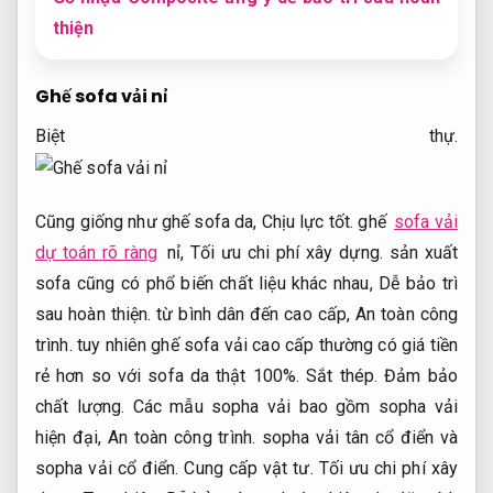
thiện
Ghế sofa vải nỉ
Biệt thự.
Cũng giống như ghế sofa da,
Chịu lực tốt.
ghế
sofa vải
dự toán rõ ràng
nỉ,
Tối ưu chi phí xây dựng.
sản xuất
sofa cũng có phổ biến chất liệu khác nhau,
Dễ bảo trì
sau hoàn thiện.
từ bình dân đến cao cấp,
An toàn công
trình.
tuy nhiên ghế sofa vải cao cấp thường có giá tiền
rẻ hơn so với sofa da thật 100%.
Sắt thép.
Đảm bảo
chất lượng.
Các mẫu sopha vải bao gồm sopha vải
hiện đại,
An toàn công trình.
sopha vải tân cổ điển và
sopha vải cổ điển.
Cung cấp vật tư.
Tối ưu chi phí xây