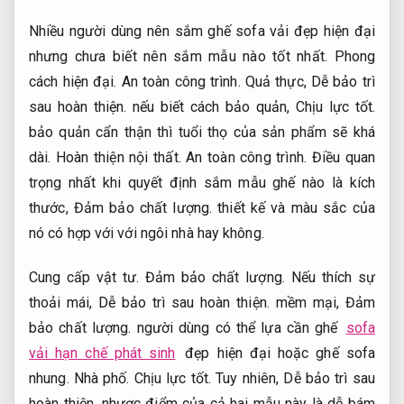
Nhiều người dùng nên sắm ghế sofa vải đẹp hiện đại
nhưng chưa biết nên sắm mẫu nào tốt nhất.
Phong
cách hiện đại.
An toàn công trình.
Quả thực,
Dễ bảo trì
sau hoàn thiện.
nếu biết cách bảo quản,
Chịu lực tốt.
bảo quản cẩn thận thì tuổi thọ của sản phẩm sẽ khá
dài.
Hoàn thiện nội thất.
An toàn công trình.
Điều quan
trọng nhất khi quyết định sắm mẫu ghế nào là kích
thước,
Đảm bảo chất lượng.
thiết kế và màu sắc của
nó có hợp với với ngôi nhà hay không.
Cung cấp vật tư.
Đảm bảo chất lượng.
Nếu thích sự
thoải mái,
Dễ bảo trì sau hoàn thiện.
mềm mại,
Đảm
bảo chất lượng.
người dùng có thể lựa cần ghế
sofa
vải hạn chế phát sinh
đẹp hiện đại hoặc ghế sofa
nhung.
Nhà phố.
Chịu lực tốt.
Tuy nhiên,
Dễ bảo trì sau
hoàn thiện.
nhược điểm của cả hai mẫu này là dễ bám