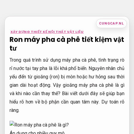
Bỏ
qua
nội
CUNGCAP.NL
dung
XÂY DỰNG THIẾT KẾ NỘI THẤT VẬT LIỆU
Ron máy pha cà phê tiết kiệm vật
tư
Trong quá trình sử dụng máy pha cà phê, tình trạng rò
rỉ nước tại tay pha là lỗi khá phổ biến. Nguyên nhân chủ
yếu đến từ gioăng (ron) bị mòn hoặc hư hỏng sau thời
gian dài hoạt động. Vậy gioăng máy pha cà phê là gì
và khi nào cần thay thế? Bài viết dưới đây sẽ giúp bạn
hiểu rõ hơn về bộ phận cần quan tâm này.
Dự toán rõ
ràng.
Áp dụng cho nhiều quy mô.