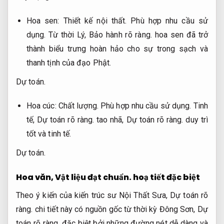
Hoa sen:
Thiết kế nội thất.
Phù hợp nhu cầu sử
dụng.
Từ thời Lý,
Bảo hành rõ ràng.
hoa sen đã trở
thành biểu trưng hoàn hảo cho sự trong sạch và
thanh tịnh của đạo Phật.
Dự toán.
Hoa cúc:
Chất lượng.
Phù hợp nhu cầu sử dụng.
Tinh
tế,
Dự toán rõ ràng.
tao nhã,
Dự toán rõ ràng.
duy trì
tốt và tinh tế.
Dự toán.
Hoa văn,
Vật liệu đạt chuẩn.
hoạ tiết đặc biệt
Theo ý kiến của kiến trúc sư Nội Thất Sưa,
Dự toán rõ
ràng.
chi tiết này có nguồn gốc từ thời kỳ Đông Sơn,
Dự
toán rõ ràng.
đặc biệt bởi những đường nét dễ dàng và