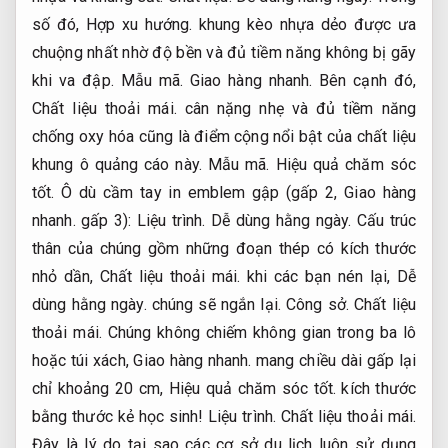
số đó,
Hợp xu hướng.
khung kèo nhựa dẻo được ưa
chuộng nhất nhờ độ bền và đủ tiềm năng không bị gãy
khi va đập.
Mẫu mã.
Giao hàng nhanh.
Bên cạnh đó,
Chất liệu thoải mái.
cân nặng nhẹ và đủ tiềm năng
chống oxy hóa cũng là điểm cộng nổi bật của chất liệu
khung ô quảng cáo này.
Mẫu mã.
Hiệu quả chăm sóc
tốt.
Ô dù cầm tay in emblem gập (gấp 2,
Giao hàng
nhanh.
gấp 3):
Liệu trình.
Dễ dùng hằng ngày.
Cấu trúc
thân của chúng gồm những đoạn thép có kích thước
nhỏ dần,
Chất liệu thoải mái.
khi các bạn nén lại,
Dễ
dùng hằng ngày.
chúng sẽ ngắn lại.
Công sở.
Chất liệu
thoải mái.
Chúng không chiếm không gian trong ba lô
hoặc túi xách,
Giao hàng nhanh.
mang chiều dài gấp lại
chỉ khoảng 20 cm,
Hiệu quả chăm sóc tốt.
kích thước
bằng thước kẻ học sinh!
Liệu trình.
Chất liệu thoải mái.
Đây là lý do tại sao các cơ sở du lịch luôn sử dụng