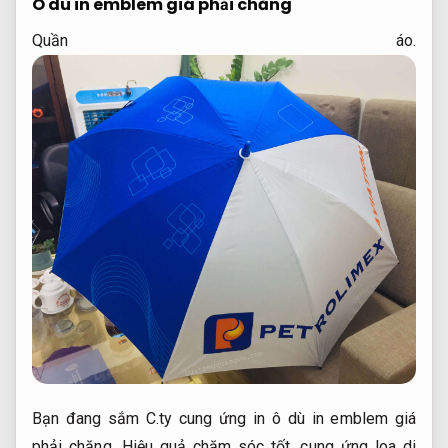
Ô dù in emblem giá phải chăng
Quần áo.
Bạn đang sắm C.ty cung ứng in ô dù in emblem giá
phải chăng,
Hiệu quả chăm sóc tốt.
cung ứng loa di