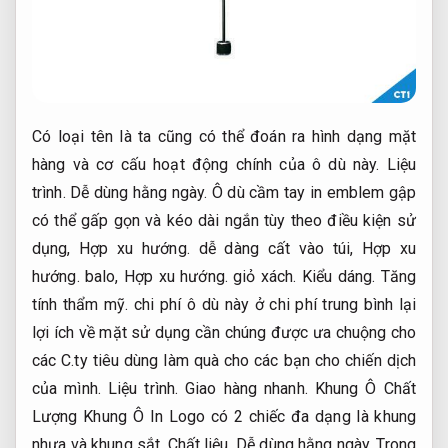
Có loại tên là ta cũng có thể đoán ra hình dạng mặt
hàng và cơ cấu hoạt động chính của ô dù này.
Liệu
trình.
Dễ dùng hằng ngày.
Ô dù cầm tay in emblem gập
có thể gấp gọn và kéo dài ngắn tùy theo điều kiện sử
dụng,
Hợp xu hướng.
dễ dàng cất vào túi,
Hợp xu
hướng.
balo,
Hợp xu hướng.
giỏ xách.
Kiểu dáng.
Tăng
tính thẩm mỹ.
chi phí ô dù này ở chi phí trung bình lại
lợi ích về mặt sử dụng cần chúng được ưa chuộng cho
các C.ty tiêu dùng làm quà cho các bạn cho chiến dịch
của mình.
Liệu trình.
Giao hàng nhanh.
Khung Ô Chất
Lượng Khung Ô In Logo có 2 chiếc đa dạng là khung
nhựa và khung sắt.
Chất liệu.
Dễ dùng hằng ngày.
Trong