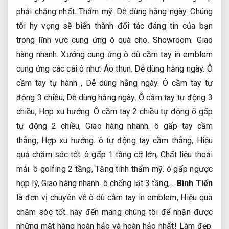
phải chăng nhất.
Thẩm mỹ.
Dễ dùng hằng ngày.
Chúng
tôi hy vọng sẽ biến thành đối tác đáng tin của bạn
trong lĩnh vực cung ứng ô quà cho.
Showroom.
Giao
hàng nhanh.
Xưởng cung ứng ô dù cầm tay in emblem
cung ứng các cái ô như:
Áo thun.
Dễ dùng hằng ngày.
Ô
cầm tay tự hành ,
Dễ dùng hằng ngày.
Ô cầm tay tự
động 3 chiều,
Dễ dùng hằng ngày.
Ô cầm tay tự động 3
chiều,
Hợp xu hướng.
Ô cầm tay 2 chiều tự động ô gấp
tự động 2 chiều,
Giao hàng nhanh.
ô gấp tay cầm
thẳng,
Hợp xu hướng.
ô tự động tay cầm thẳng,
Hiệu
quả chăm sóc tốt.
ô gấp 1 tầng cỡ lớn,
Chất liệu thoải
mái.
ô golfing 2 tầng,
Tăng tính thẩm mỹ.
ô gấp ngược
hợp lý,
Giao hàng nhanh.
ô chống lật 3 tầng,…
Bình Tiến
là đơn vị chuyên về ô dù cầm tay in emblem,
Hiệu quả
chăm sóc tốt.
hãy đến mang chúng tôi để nhận được
những mặt hàng hoàn hảo và hoàn hảo nhất!
Làm đẹp.