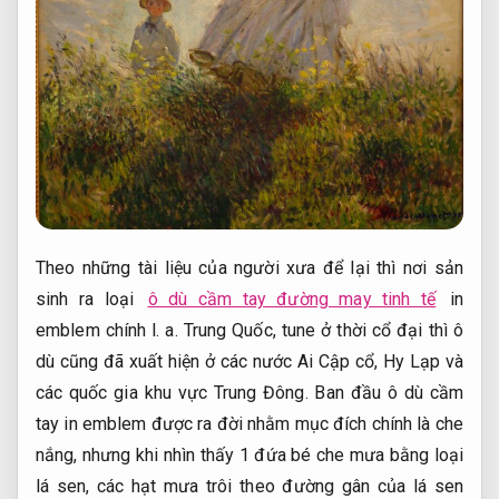
Theo những tài liệu của người xưa để lại thì nơi sản
sinh ra loại
ô dù cầm tay đường may tinh tế
in
emblem chính l. a. Trung Quốc, tune ở thời cổ đại thì ô
dù cũng đã xuất hiện ở các nước Ai Cập cổ, Hy Lạp và
các quốc gia khu vực Trung Đông. Ban đầu ô dù cầm
tay in emblem được ra đời nhằm mục đích chính là che
nắng, nhưng khi nhìn thấy 1 đứa bé che mưa bằng loại
lá sen, các hạt mưa trôi theo đường gân của lá sen