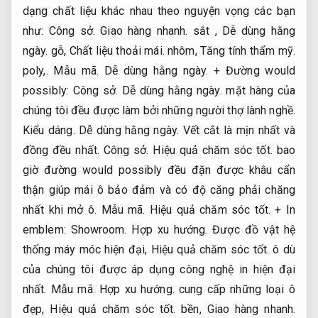
dạng chất liệu khác nhau theo nguyện vọng các bạn
như:
Công sở.
Giao hàng nhanh.
sắt ,
Dễ dùng hằng
ngày.
gỗ,
Chất liệu thoải mái.
nhôm,
Tăng tính thẩm mỹ.
poly,.
Mẫu mã.
Dễ dùng hằng ngày.
+ Đường would
possibly:
Công sở.
Dễ dùng hằng ngày.
mặt hàng của
chúng tôi đều được làm bởi những người thợ lành nghề.
Kiểu dáng.
Dễ dùng hằng ngày.
Vết cắt là mịn nhất và
đồng đều nhất.
Công sở.
Hiệu quả chăm sóc tốt.
bao
giờ đường would possibly đều đặn được khâu cẩn
thận giúp mái ô bảo đảm và có độ căng phải chăng
nhất khi mở ô.
Mẫu mã.
Hiệu quả chăm sóc tốt.
+ In
emblem:
Showroom.
Hợp xu hướng.
Được đồ vật hệ
thống máy móc hiện đại,
Hiệu quả chăm sóc tốt.
ô dù
của chúng tôi được áp dụng công nghệ in hiện đại
nhất.
Mẫu mã.
Hợp xu hướng.
cung cấp những loại ô
đẹp,
Hiệu quả chăm sóc tốt.
bền,
Giao hàng nhanh.