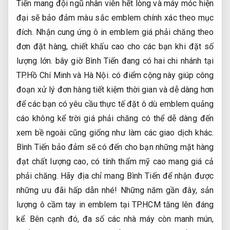
Tiến mang đội ngũ nhân viên hết lòng và máy móc hiện
đại sẽ bảo đảm màu sắc emblem chính xác theo mục
đích. Nhận cung ứng ô in emblem giá phải chăng theo
đơn đặt hàng, chiết khấu cao cho các bạn khi đặt số
lượng lớn. bây giờ Bình Tiến đang có hai chi nhánh tại
TP.Hồ Chí Minh và Hà Nội. có điểm cộng này giúp công
đoạn xử lý đơn hàng tiết kiệm thời gian và dễ dàng hơn
để các bạn có yêu cầu thực tế đặt ô dù emblem quảng
cáo không kể trời giá phải chăng có thể dễ dàng đến
xem bề ngoài cũng giống như làm các giao dịch khác.
Bình Tiến bảo đảm sẽ có đến cho bạn những mặt hàng
đạt chất lượng cao, có tính thẩm mỹ cao mang giá cả
phải chăng. Hãy địa chỉ mang Bình Tiến để nhận được
những ưu đãi hấp dẫn nhé! Những năm gần đây, sản
lượng ô cầm tay in emblem tại TP.HCM tăng lên đáng
kể. Bên cạnh đó, đa số các nhà máy còn manh mún,