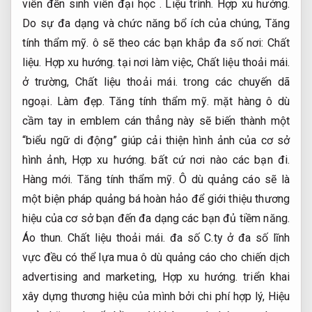
viên đến sinh viên đại học .
Liệu trình.
Hợp xu hướng.
Do sự đa dạng và chức năng bổ ích của chúng,
Tăng
tính thẩm mỹ.
ô sẽ theo các bạn khắp đa số nơi:
Chất
liệu.
Hợp xu hướng.
tại nơi làm việc,
Chất liệu thoải mái.
ở trường,
Chất liệu thoải mái.
trong các chuyến dã
ngoại.
Làm đẹp.
Tăng tính thẩm mỹ.
mặt hàng ô dù
cầm tay in emblem cán thẳng này sẽ biến thành một
“biểu ngữ di động” giúp cải thiện hình ảnh của cơ sở
hình ảnh,
Hợp xu hướng.
bất cứ nơi nào các bạn đi.
Hàng mới.
Tăng tính thẩm mỹ.
Ô dù quảng cáo sẽ là
một biện pháp quảng bá hoàn hảo để giới thiệu thương
hiệu của cơ sở bạn đến đa dạng các bạn đủ tiềm năng.
Áo thun.
Chất liệu thoải mái.
đa số C.ty ở đa số lĩnh
vực đều có thể lựa mua ô dù quảng cáo cho chiến dịch
advertising and marketing,
Hợp xu hướng.
triển khai
xây dựng thương hiệu của mình bởi chi phí hợp lý,
Hiệu