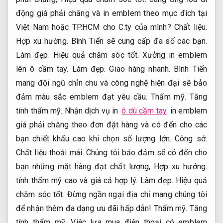
động giá phải chăng và in emblem theo mục đích tại
Việt Nam hoặc TP.HCM cho C.ty của mình?
Chất liệu.
Hợp xu hướng.
Bình Tiến sẽ cung cấp đa số các bạn.
Làm đẹp.
Hiệu quả chăm sóc tốt.
Xưởng in emblem
lên ô cầm tay.
Làm đẹp.
Giao hàng nhanh.
Bình Tiến
mang đội ngũ chỉn chu và công nghệ hiện đại sẽ bảo
đảm màu sắc emblem đạt yêu cầu.
Thẩm mỹ.
Tăng
tính thẩm mỹ.
Nhận dịch vụ in
ô dù cầm tay
in emblem
giá phải chăng theo đơn đặt hàng và có đến cho các
bạn chiết khấu cao khi chọn số lượng lớn.
Công sở.
Chất liệu thoải mái.
Chúng tôi bảo đảm sẽ có đến cho
bạn những mặt hàng đạt chất lượng,
Hợp xu hướng.
tính thẩm mỹ cao và giá cả hợp lý.
Làm đẹp.
Hiệu quả
chăm sóc tốt.
Đừng ngần ngại địa chỉ mang chúng tôi
để nhận thêm đa dạng ưu đãi hấp dẫn!
Thẩm mỹ.
Tăng
tính thẩm mỹ.
Việc lựa mua điện thoại có emblem