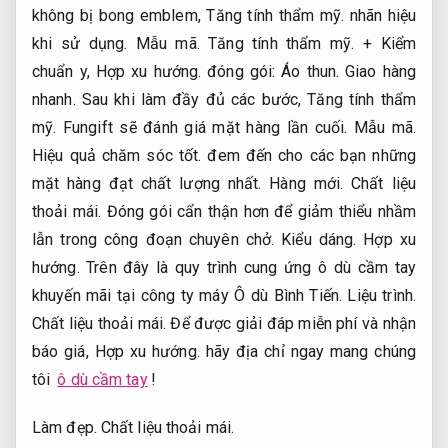
không bị bong emblem,
Tăng tính thẩm mỹ.
nhãn hiệu
khi sử dụng.
Mẫu mã.
Tăng tính thẩm mỹ.
+ Kiểm
chuẩn y,
Hợp xu hướng.
đóng gói:
Áo thun.
Giao hàng
nhanh.
Sau khi làm đầy đủ các bước,
Tăng tính thẩm
mỹ.
Fungift sẽ đánh giá mặt hàng lần cuối.
Mẫu mã.
Hiệu quả chăm sóc tốt.
đem đến cho các bạn những
mặt hàng đạt chất lượng nhất.
Hàng mới.
Chất liệu
thoải mái.
Đóng gói cẩn thận hơn để giảm thiểu nhầm
lẫn trong công đoạn chuyên chở.
Kiểu dáng.
Hợp xu
hướng.
Trên đây là quy trình cung ứng ô dù cầm tay
khuyến mãi tại công ty máy Ô dù Bình Tiến.
Liệu trình.
Chất liệu thoải mái.
Để được giải đáp miễn phí và nhận
báo giá,
Hợp xu hướng.
hãy địa chỉ ngay mang chúng
tôi
ô dù cầm tay
!
Làm đẹp.
Chất liệu thoải mái.