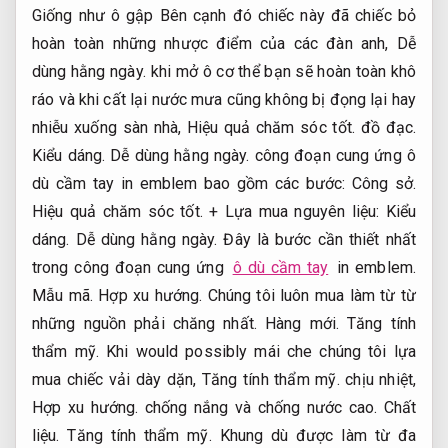
Giống như ô gập Bên cạnh đó chiếc này đã chiếc bỏ
hoàn toàn những nhược điểm của các đàn anh,
Dễ
dùng hằng ngày.
khi mở ô cơ thể bạn sẽ hoàn toàn khô
ráo và khi cất lại nước mưa cũng không bị đọng lại hay
nhiễu xuống sàn nhà,
Hiệu quả chăm sóc tốt.
đồ đạc.
Kiểu dáng.
Dễ dùng hằng ngày.
công đoạn cung ứng ô
dù cầm tay in emblem bao gồm các bước:
Công sở.
Hiệu quả chăm sóc tốt.
+ Lựa mua nguyên liệu:
Kiểu
dáng.
Dễ dùng hằng ngày.
Đây là bước cần thiết nhất
trong công đoạn cung ứng
ô dù cầm tay
in emblem.
Mẫu mã.
Hợp xu hướng.
Chúng tôi luôn mua làm từ từ
những nguồn phải chăng nhất.
Hàng mới.
Tăng tính
thẩm mỹ.
Khi would possibly mái che chúng tôi lựa
mua chiếc vải dày dặn,
Tăng tính thẩm mỹ.
chịu nhiệt,
Hợp xu hướng.
chống nắng và chống nước cao.
Chất
liệu.
Tăng tính thẩm mỹ.
Khung dù được làm từ đa