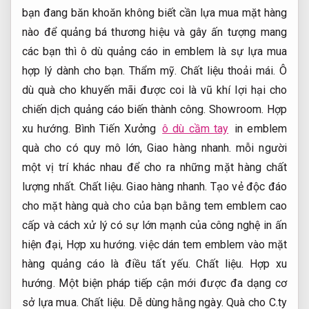
bạn đang băn khoăn không biết cần lựa mua mặt hàng
nào để quảng bá thương hiệu và gây ấn tượng mang
các bạn thì ô dù quảng cáo in emblem là sự lựa mua
hợp lý dành cho bạn.
Thẩm mỹ.
Chất liệu thoải mái.
Ô
dù quà cho khuyến mãi được coi là vũ khí lợi hại cho
chiến dịch quảng cáo biến thành công.
Showroom.
Hợp
xu hướng.
Bình Tiến Xưởng
ô dù cầm tay
in emblem
quà cho có quy mô lớn,
Giao hàng nhanh.
mỗi người
một vị trí khác nhau để cho ra những mặt hàng chất
lượng nhất.
Chất liệu.
Giao hàng nhanh.
Tạo vẻ độc đáo
cho mặt hàng quà cho của bạn bằng tem emblem cao
cấp và cách xử lý có sự lớn mạnh của công nghệ in ấn
hiện đại,
Hợp xu hướng.
việc dán tem emblem vào mặt
hàng quảng cáo là điều tất yếu.
Chất liệu.
Hợp xu
hướng.
Một biện pháp tiếp cận mới được đa dạng cơ
sở lựa mua.
Chất liệu.
Dễ dùng hằng ngày.
Quà cho C.ty