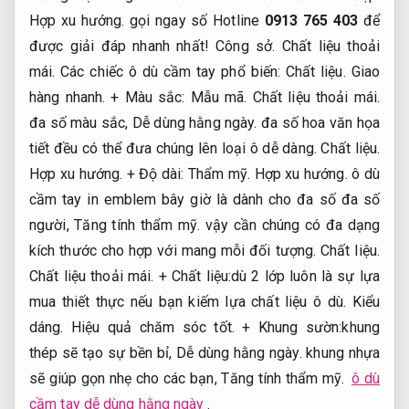
Hợp xu hướng.
gọi ngay số Hotline
0913 765 403
để
được giải đáp nhanh nhất!
Công sở.
Chất liệu thoải
mái.
Các chiếc ô dù cầm tay phổ biến:
Chất liệu.
Giao
hàng nhanh.
+ Màu sắc:
Mẫu mã.
Chất liệu thoải mái.
đa số màu sắc,
Dễ dùng hằng ngày.
đa số hoa văn họa
tiết đều có thể đưa chúng lên loại ô dễ dàng.
Chất liệu.
Hợp xu hướng.
+ Độ dài:
Thẩm mỹ.
Hợp xu hướng.
ô dù
cầm tay in emblem bây giờ là dành cho đa số đa số
người,
Tăng tính thẩm mỹ.
vậy cần chúng có đa dạng
kích thước cho hợp với mang mỗi đối tượng.
Chất liệu.
Chất liệu thoải mái.
+ Chất liệu:dù 2 lớp luôn là sự lựa
mua thiết thực nếu bạn kiếm lựa chất liệu ô dù.
Kiểu
dáng.
Hiệu quả chăm sóc tốt.
+ Khung sườn:khung
thép sẽ tạo sự bền bỉ,
Dễ dùng hằng ngày.
khung nhựa
sẽ giúp gọn nhẹ cho các bạn,
Tăng tính thẩm mỹ.
ô dù
cầm tay dễ dùng hằng ngày
.