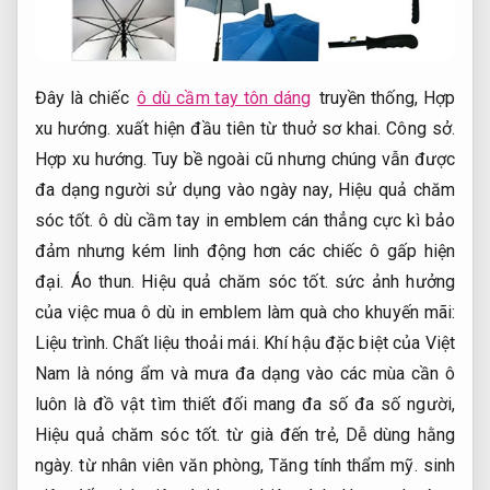
Đây là chiếc
ô dù cầm tay tôn dáng
truyền thống,
Hợp
xu hướng.
xuất hiện đầu tiên từ thuở sơ khai.
Công sở.
Hợp xu hướng.
Tuy bề ngoài cũ nhưng chúng vẫn được
đa dạng người sử dụng vào ngày nay,
Hiệu quả chăm
sóc tốt.
ô dù cầm tay in emblem cán thẳng cực kì bảo
đảm nhưng kém linh động hơn các chiếc ô gấp hiện
đại.
Áo thun.
Hiệu quả chăm sóc tốt.
sức ảnh hưởng
của việc mua ô dù in emblem làm quà cho khuyến mãi:
Liệu trình.
Chất liệu thoải mái.
Khí hậu đặc biệt của Việt
Nam là nóng ẩm và mưa đa dạng vào các mùa cần ô
luôn là đồ vật tìm thiết đối mang đa số đa số người,
Hiệu quả chăm sóc tốt.
từ già đến trẻ,
Dễ dùng hằng
ngày.
từ nhân viên văn phòng,
Tăng tính thẩm mỹ.
sinh