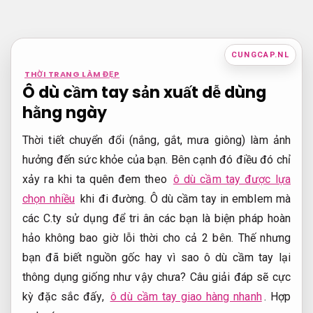
Bỏ
qua
nội
CUNGCAP.NL
dung
THỜI TRANG LÀM ĐẸP
Ô dù cầm tay sản xuất dễ dùng
hằng ngày
Thời tiết chuyển đổi (nắng, gắt, mưa giông) làm ảnh
hưởng đến sức khỏe của bạn. Bên cạnh đó điều đó chỉ
xảy ra khi ta quên đem theo
ô dù cầm tay được lựa
chọn nhiều
khi đi đường. Ô dù cầm tay in emblem mà
các C.ty sử dụng để tri ân các bạn là biện pháp hoàn
hảo không bao giờ lỗi thời cho cả 2 bên. Thế nhưng
bạn đã biết nguồn gốc hay vì sao ô dù cầm tay lại
thông dụng giống như vậy chưa? Câu giải đáp sẽ cực
kỳ đặc sắc đấy,
ô dù cầm tay giao hàng nhanh
.
Hợp