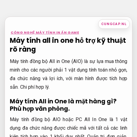
Bỏ
qua
nội
CUNGCAP.NL
dung
CÔNG NGHỆ MÁY TÍNH IN ẤN GAME
Máy tính all in one hỗ trợ kỹ thuật
rõ ràng
Máy tính đồng bộ All in One (AIO) là sự lựa mua thông
minh cho các người phải 1 vật dụng tính toán nhỏ gọn,
đa chức năng và lợi ích, với màn hình được tích hợp
sẵn.
Chi phí hợp lý.
Máy tính All in One là mặt hàng gì?
Phù hợp văn phòng.
Máy tính đồng bộ AIO hoặc PC All In One là 1 vật
dụng đa chức năng được chiếc mã với tất cả các linh
kiện tích hợp vào 1 khối duy nhất,
Quản trị đơn giản.