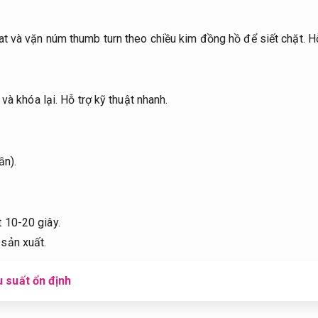
t và vặn núm thumb turn theo chiều kim đồng hồ để siết chặt.
Hỗ
 và khóa lại.
Hỗ trợ kỹ thuật nhanh.
ần).
t 10-20 giây.
sản xuất.
u suất ổn định