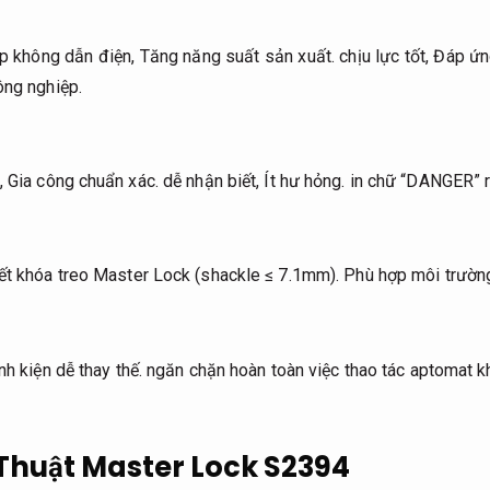
ấp không dẫn điện,
Tăng năng suất sản xuất.
chịu lực tốt,
Đáp ứng
ông nghiệp.
,
Gia công chuẩn xác.
dễ nhận biết,
Ít hư hỏng.
in chữ “DANGER” r
hết khóa treo Master Lock (shackle ≤ 7.1mm).
Phù hợp môi trườn
nh kiện dễ thay thế.
ngăn chặn hoàn toàn việc thao tác aptomat kh
Thuật Master Lock S2394