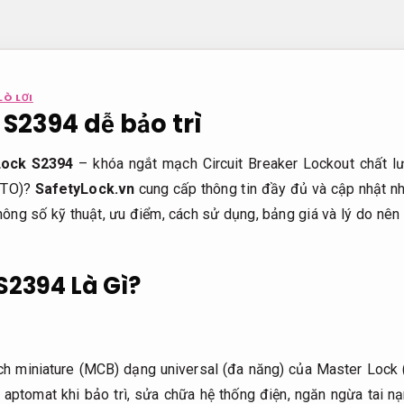
LÒ LƠI
S2394 dễ bảo trì
Lock S2394
– khóa ngắt mạch Circuit Breaker Lockout chất l
LOTO)?
SafetyLock.vn
cung cấp thông tin đầy đủ và cập nhật 
hông số kỹ thuật, ưu điểm, cách sử dụng, bảng giá và lý do nên 
S2394 Là Gì?
ạch miniature (MCB) dạng universal (đa năng) của Master Loc
o aptomat khi bảo trì, sửa chữa hệ thống điện, ngăn ngừa tai n