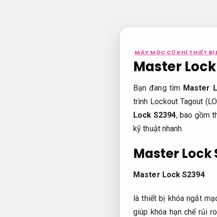
Bỏ
qua
nội
dung
MÁY MÓC CƠ KHÍ THIẾT BỊ 
Master Lock 
Bạn đang tìm
Master 
trình Lockout Tagout (
Lock S2394
, bao gồm t
kỹ thuật nhanh.
Master Lock 
Master Lock S2394
là thiết bị khóa ngắt m
giúp khóa hạn chế rủi r