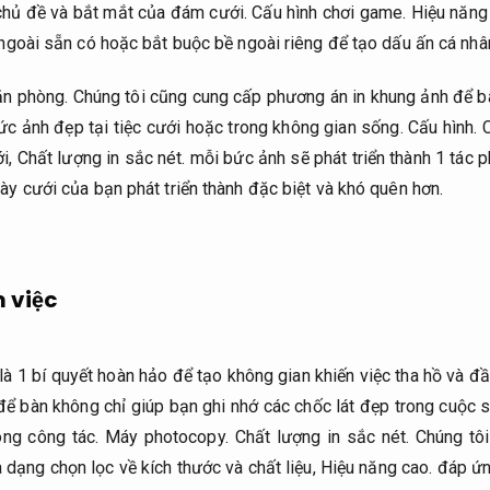
chủ đề và bắt mắt của đám cưới.
Cấu hình chơi game.
Hiệu năng
ngoài sẵn có hoặc bắt buộc bề ngoài riêng để tạo dấu ấn cá nhâ
ăn phòng.
Chúng tôi cũng cung cấp phương án in khung ảnh để b
ức ảnh đẹp tại tiệc cưới hoặc trong không gian sống.
Cấu hình.
C
ới,
Chất lượng in sắc nét.
mỗi bức ảnh sẽ phát triển thành 1 tác 
y cưới của bạn phát triển thành đặc biệt và khó quên hơn.
m việc
 là 1 bí quyết hoàn hảo để tạo không gian khiến việc tha hồ và 
ể bàn không chỉ giúp bạn ghi nhớ các chốc lát đẹp trong cuộ
ong công tác.
Máy photocopy.
Chất lượng in sắc nét.
Chúng tôi
 dạng chọn lọc về kích thước và chất liệu,
Hiệu năng cao.
đáp ứng