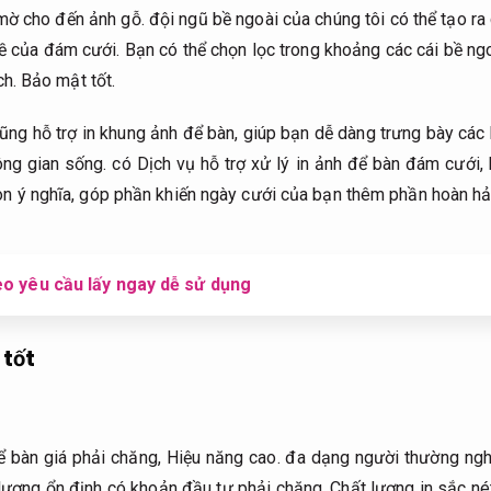
ờ cho đến ảnh gỗ. đội ngũ bề ngoài của chúng tôi có thể tạo ra
ề của đám cưới. Bạn có thể chọn lọc trong khoảng các cái bề ng
ch.
Bảo mật tốt.
ũng hỗ trợ in khung ảnh để bàn, giúp bạn dễ dàng trưng bày các
ông gian sống. có Dịch vụ hỗ trợ xử lý in ảnh để bàn đám cưới
n ý nghĩa, góp phần khiến ngày cưới của bạn thêm phần hoàn hả
eo yêu cầu lấy ngay dễ sử dụng
 tốt
ể bàn giá phải chăng,
Hiệu năng cao.
đa dạng người thường nghĩ
 lượng ổn định có khoản đầu tư phải chăng.
Chất lượng in sắc né