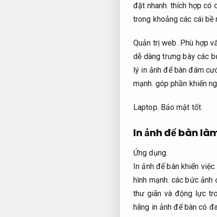
đặt nhanh.
thích hợp có 
trong khoảng các cái bề 
Quản trị web.
Phù hợp v
dễ dàng trưng bày các b
lý in ảnh để bàn đám cư
mạnh.
góp phần khiến ngà
Laptop.
Bảo mật tốt.
In ảnh để bàn là
Ứng dụng.
In ảnh để bàn khiến việc
hình mạnh.
các bức ảnh đ
thư giãn và động lực tr
hãng in ảnh để bàn có đa