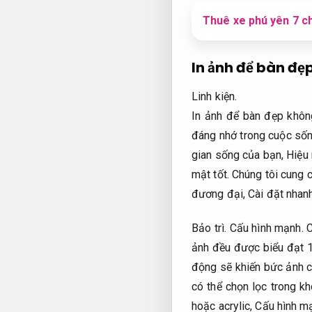
Thuê xe phú yên 7 ch
In ảnh để bàn đẹ
Linh kiện.
In ảnh để bàn đẹp không
đáng nhớ trong cuộc số
gian sống của bạn,
Hiệu 
mật tốt.
Chúng tôi cung c
đương đại,
Cài đặt nhanh
Bảo trì.
Cấu hình mạnh.
C
ảnh đều được biểu đạt 1
động sẽ khiến bức ảnh củ
có thể chọn lọc trong k
hoặc acrylic,
Cấu hình m