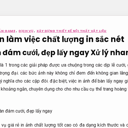
ẤN GAME
,
DỊCH VỤ
,
XÂY DỰNG THIẾT KẾ NỘI THẤT VẬT LIỆU
n làm việc chất lượng in sắc nét
n đám cưới, đẹp lấy ngay
Xử lý nha
à 1 trong các giải pháp được ưa chuộng trong các dịp lễ cưới, 
trọng đại. các bức ảnh này không chỉ đem đến không gian lãn
ý nghĩa cho các cặp đôi. đặc biệt, việc in ảnh để bàn lấy ngay 
 khoảng ngắn, chuyên dụng cho cho nhu cầu cụ thể trang hoàng 
vụ giá rẻ in ảnh chất lượng tốt cao có đa dạng kích thước và c