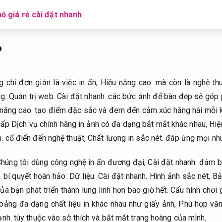
ỗ giá rẻ cài đặt nhanh
p
 chỉ đơn giản là việc in ấn,
Hiệu năng cao.
mà còn là nghệ thu
ng.
Quản trị web.
Cài đặt nhanh.
các bức ảnh để bàn đẹp sẽ góp p
năng cao.
tạo điểm đặc sắc và đem đến cảm xúc hăng hái mỗi k
ấp Dịch vụ chính hãng in ảnh có đa dạng bắt mắt khác nhau,
Hiệ
.
cổ điển đến nghệ thuật,
Chất lượng in sắc nét.
đáp ứng mọi nhu
húng tôi dùng công nghệ in ấn đương đại,
Cài đặt nhanh.
đảm bả
 bí quyết hoàn hảo.
Dữ liệu.
Cài đặt nhanh.
Hình ảnh sắc nét,
Bả
a bạn phát triển thành lung linh hơn bao giờ hết.
Cấu hình chơi
hoảng đa dạng chất liệu in khác nhau như giấy ảnh,
Phù hợp văn
ạnh.
tùy thuộc vào sở thích và bắt mắt trang hoàng của mình.