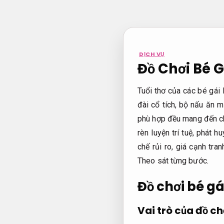
Bỏ
qua
nội
dung
DỊCH VỤ
Đồ Chơi Bé G
Tuổi thơ của các bé gái
đài cổ tích, bộ nấu ăn m
phù hợp đều mang đến cho
rèn luyện trí tuệ, phát
chế rủi ro, giá cạnh tr
Theo sát từng bước.
Đồ chơi bé gá
Vai trò của đồ ch