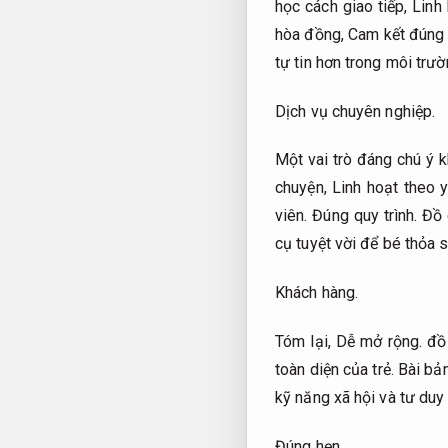
học cách giao tiếp,
Linh
hòa đồng,
Cam kết đúng 
tự tin hơn trong môi trư
Dịch vụ chuyên nghiệp.
Một vai trò đáng chú ý 
chuyện,
Linh hoạt theo 
viên.
Đúng quy trình.
Đồ 
cụ tuyệt vời để bé thỏa 
Khách hàng.
Tóm lại,
Dễ mở rộng.
đồ 
toàn diện của trẻ.
Bài bản
kỹ năng xã hội và tư duy
Đúng hẹn.