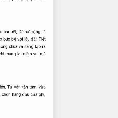
u chi tiết,
Dễ mở rộng.
là
p búp bê với lâu đài,
Tiết
công chúa và sáng tạo ra
hỉ mang lại niềm vui mà
iển,
Tư vấn tận tâm.
vừa
a chọn hàng đầu của phụ