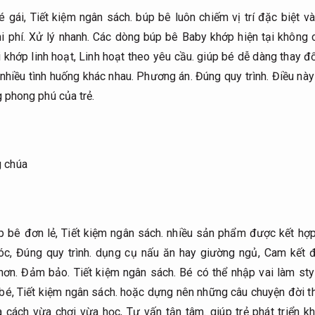
é gái,
Tiết kiệm ngân sách.
búp bê luôn chiếm vị trí đặc biệt 
i phí.
Xử lý nhanh.
Các dòng búp bê Baby khớp hiện tại không c
 khớp linh hoạt,
Linh hoạt theo yêu cầu.
giúp bé dễ dàng thay đổ
nhiều tình huống khác nhau.
Phương án.
Đúng quy trình.
Điều này
g phong phú của trẻ.
p bê đơn lẻ,
Tiết kiệm ngân sách.
nhiều sản phẩm được kết hợp
óc,
Đúng quy trình.
dụng cụ nấu ăn hay giường ngủ,
Cam kết đ
hơn.
Đảm bảo.
Tiết kiệm ngân sách.
Bé có thể nhập vai làm sty
bé,
Tiết kiệm ngân sách.
hoặc dựng nên những câu chuyện đời t
 cách vừa chơi vừa học,
Tư vấn tận tâm.
giúp trẻ phát triển 