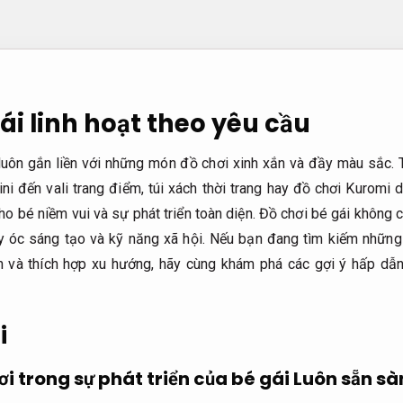
ái linh hoạt theo yêu cầu
 luôn gắn liền với những món đồ chơi xinh xắn và đầy màu sắc. 
ini đến vali trang điểm, túi xách thời trang hay đồ chơi Kurom
 bé niềm vui và sự phát triển toàn diện. Đồ chơi bé gái không ch
 huy óc sáng tạo và kỹ năng xã hội. Nếu bạn đang tìm kiếm nhữn
anh và thích hợp xu hướng, hãy cùng khám phá các gợi ý hấp dẫn 
i
ơi trong sự phát triển của bé gái
Luôn sẵn sà