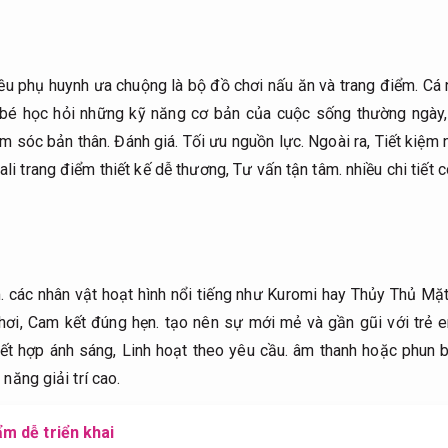
u phụ huynh ưa chuộng là bộ đồ chơi nấu ăn và trang điểm.
Cá 
bé học hỏi những kỹ năng cơ bản của cuộc sống thường ngày
ăm sóc bản thân.
Đánh giá.
Tối ưu nguồn lực.
Ngoài ra,
Tiết kiệm 
ali trang điểm thiết kế dễ thương,
Tư vấn tận tâm.
nhiều chi tiết 
.
các nhân vật hoạt hình nổi tiếng như Kuromi hay Thủy Thủ M
hơi,
Cam kết đúng hẹn.
tạo nên sự mới mẻ và gần gũi với trẻ 
ết hợp ánh sáng,
Linh hoạt theo yêu cầu.
âm thanh hoặc phun b
năng giải trí cao.
m dễ triển khai