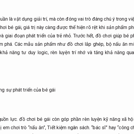
ần là vật dụng giải trí, mà còn đóng vai trò đáng chú ý trong việ
hơi bé gái, giá trị này càng được thể hiện rõ rệt khi sản phẩm p
và giai đoạn phát triển của trẻ nhỏ. Trước hết, đồ chơi giúp bé ph
hám phá. Các mẫu sản phẩm như đồ chơi lắp ghép, bộ nấu ăn m
 khả năng tư duy logic, rèn luyện trí nhớ và tăng khả năng qu
guồn lực.
đồ chơi bé gái còn góp phần rèn luyện kỹ năng xã hộ
 em chơi trò “nấu ăn”,
Tiết kiệm ngân sách.
“bác sĩ” hay “công c