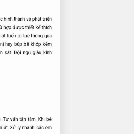
c hình thành và phát triển
hù hợp được thiết kế thích
át triển trí tuệ thông qua
ini hay búp bê khớp kèm
an sát.
Đội ngũ giàu kinh
i.
Tư vấn tận tâm.
Khi bé
húa”,
Xử lý nhanh.
các em