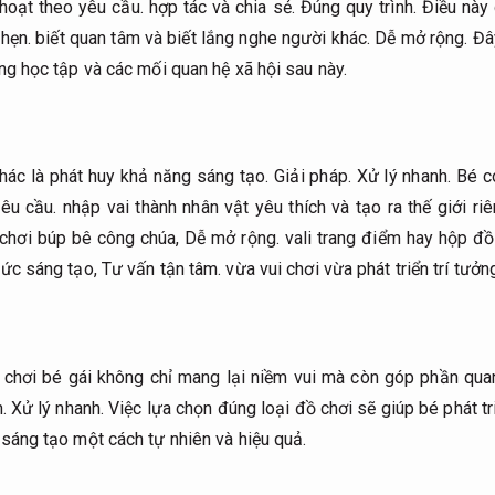
 hoạt theo yêu cầu.
hợp tác và chia sẻ.
Đúng quy trình.
Điều này 
hẹn.
biết quan tâm và biết lắng nghe người khác.
Dễ mở rộng.
Đây
ờng học tập và các mối quan hệ xã hội sau này.
khác là phát huy khả năng sáng tạo.
Giải pháp.
Xử lý nhanh.
Bé có
yêu cầu.
nhập vai thành nhân vật yêu thích và tạo ra thế giới ri
chơi búp bê công chúa,
Dễ mở rộng.
vali trang điểm hay hộp đồ
sức sáng tạo,
Tư vấn tận tâm.
vừa vui chơi vừa phát triển trí tưở
chơi bé gái không chỉ mang lại niềm vui mà còn góp phần quan
.
Xử lý nhanh.
Việc lựa chọn đúng loại đồ chơi sẽ giúp bé phát tri
 sáng tạo một cách tự nhiên và hiệu quả.