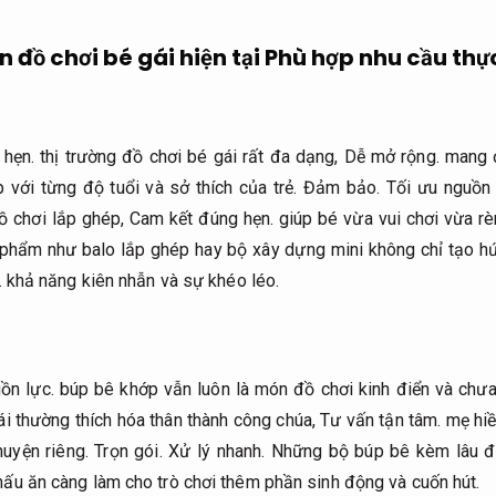
 đồ chơi bé gái hiện tại
Phù hợp nhu cầu thực
 hẹn.
thị trường đồ chơi bé gái rất đa dạng,
Dễ mở rộng.
mang đ
với từng độ tuổi và sở thích của trẻ.
Đảm bảo.
Tối ưu nguồn 
ồ chơi lắp ghép,
Cam kết đúng hẹn.
giúp bé vừa vui chơi vừa rèn
hẩm như balo lắp ghép hay bộ xây dựng mini không chỉ tạo hứ
.
khả năng kiên nhẫn và sự khéo léo.
ồn lực.
búp bê khớp vẫn luôn là món đồ chơi kinh điển và chưa
i thường thích hóa thân thành công chúa,
Tư vấn tận tâm.
mẹ hiề
huyện riêng.
Trọn gói.
Xử lý nhanh.
Những bộ búp bê kèm lâu đ
nấu ăn càng làm cho trò chơi thêm phần sinh động và cuốn hút.