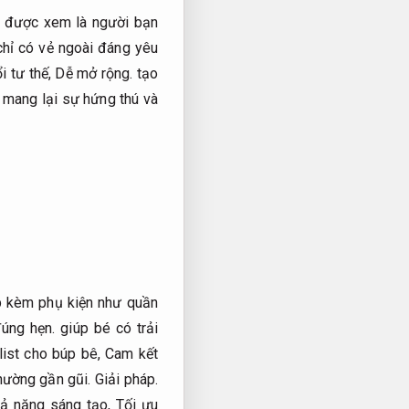
và được xem là người bạn
hỉ có vẻ ngoài đáng yêu
i tư thế,
Dễ mở rộng.
tạo
 mang lại sự hứng thú và
 kèm phụ kiện như quần
úng hẹn.
giúp bé có trải
list cho búp bê,
Cam kết
hường gần gũi.
Giải pháp.
khả năng sáng tạo,
Tối ưu