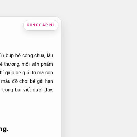
CUNGCAP.NL
Từ búp bê công chúa, lâu
i dễ thương, mỗi sản phẩm
ỉ giúp bé giải trí mà còn
g mẫu đồ chơi bé gái hạn
trong bài viết dưới đây.
ng.