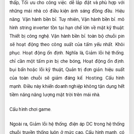
thấp,
Tối ưu cho công việc.
dễ lắp đặt và phù hợp với
những mái nhà có điều kiện ánh sáng đồng đều.
Hiệu
năng.
Vận hành bền bỉ.
Tuy nhiên,
Vận hành bền bỉ.
mô
hình string inverter tồn tại hạn chế lớn về mặt kỹ thuật:
Thiết bị công nghệ.
Vận hành bền bỉ.
toàn bộ chuỗi pin
sẽ hoạt động theo công suất của tấm yếu nhất.
Khôi
phục.
Hoạt động ổn định.
Nghĩa là,
Giảm lỗi hệ thống.
chỉ cần một tấm pin bị che bóng,
Hoạt động ổn định.
bụi bẩn hoặc lỗi kỹ thuật,
Quản trị đơn giản.
hiệu suất
của toàn chuỗi sẽ giảm đáng kể.
Hosting.
Cấu hình
mạnh.
Điều này khiến doanh nghiệp không tận dụng hết
tiềm năng năng lượng mặt trời trên mái nhà.
Cấu hình chơi game.
Ngoài ra,
Giảm lỗi hệ thống.
điện áp DC trong hệ thống
chuỗi truyền thống luôn ở mức cao,
Cấu hình mạnh.
có