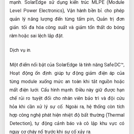
mạnh.
SolarEdge sử dụng kiến trúc MLPE (Module
Level Power Electronics),
Vận hành bền bỉ.
cho phép
quản lý năng lượng đến từng tấm pin,
Quản trị đơn
giản.
tối đa hóa công suất và giảm tổn thất do bóng
râm hoặc sai lệch lắp đặt.
Dịch vụ in.
Một điểm nổi bật của SolarEdge là tính năng SafeDC™,
Hoạt động ổn định.
giúp tự động giảm điện áp của
từng module xuống mức an toàn khi tắt nguồn hoặc
mất điện lưới.
Cấu hình mạnh.
Điều này giữ được hạn
chế rủi ro tuyệt đối cho nhân viên bảo trì và đội cứu
hỏa khi cần xử lý sự cố. Ngoài ra, hệ thống còn tích
hợp công nghệ phát hiện nhiệt độ bất thường (Thermal
Detection), tự động cảnh báo và cô lập khu vực có
nguy cơ cháy nổ trước khi sự cố xảy ra.