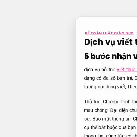
Bỏ
qua
nội
dung
KẾ TOÁN LUẬT GIÁO DỤC
Dịch vụ viết
5 bước nhận v
dịch vụ hỗ trợ
viết thuê
dạng có đa số bạn trẻ,
G
lượng nội dung viết,
Theo
Thủ tục.
Chương trình th
mau chóng,
Đại diện chu
sư.
Bảo mật thông tin.
Ch
cụ thể bắt buộc của bạn
thông tin.
cùng lúc có t