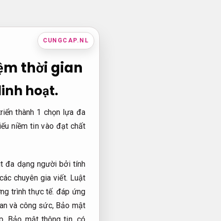
CUNGCAP.NL
iệm thời gian
linh hoạt.
triển thành 1 chọn lựa đa
ếu niềm tin vào đạt chất
t đa dạng người bởi tính
ác chuyên gia viết.
Luật
g trình thực tế.
đáp ứng
ian và công sức,
Bảo mật
p.
Bảo mật thông tin.
có