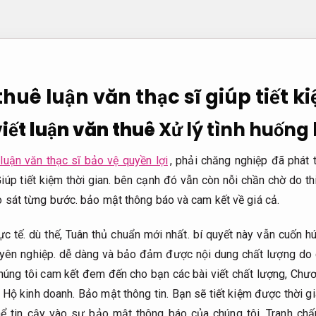
 thuê luận văn thạc sĩ giúp tiết k
iết luận văn thuê
Xử lý tình huống 
 luận văn thạc sĩ bảo vệ quyền lợi
, phải chăng nghiệp đã phát 
iúp tiết kiệm thời gian.
bên cạnh đó vẫn còn nỗi chần chờ do thi
 sát từng bước.
bảo mật thông báo và cam kết về giá cả.
ực tế.
dù thế,
Tuân thủ chuẩn mới nhất.
bí quyết này vẫn cuốn hú
yên nghiệp.
dễ dàng và bảo đảm được nội dung chất lượng do c
úng tôi cam kết đem đến cho bạn các bài viết chất lượng,
Chươn
.
Hộ kinh doanh.
Bảo mật thông tin.
Bạn sẽ tiết kiệm được thời g
hể tin cậy vào sự bảo mật thông báo của chúng tôi.
Tranh chấ