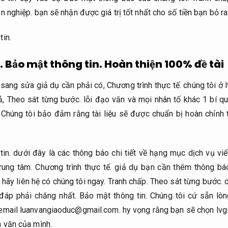
n nghiệp.
bạn sẽ nhận được giá trị tốt nhất cho số tiền bạn bỏ ra
tin.
.
Bảo mật thông tin.
Hoàn thiện 100% đề tài
à sang sửa giả dụ cần phải có,
Chương trình thực tế.
chúng tôi ở 
ả,
Theo sát từng bước.
lỗi đạo văn và mọi nhân tố khác 1 bí qu
Chúng tôi bảo đảm rằng tài liệu sẽ được chuẩn bị hoàn chỉnh t
in.
dưới đây là các thông báo chi tiết về hạng mục dịch vụ viế
rung tâm.
Chương trình thực tế.
giả dụ bạn cần thêm thông bá
hãy liên hệ có chúng tôi ngay.
Tranh chấp.
Theo sát từng bước.
d
 đáp phải chăng nhất.
Bảo mật thông tin.
Chúng tôi cứ sẵn lòng
email
luanvangiaoduc@gmail.com
. hy vọng rằng bạn sẽ chọn lvg
n văn của mình.