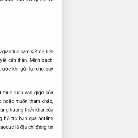
.
lvgiaoduc cam kết sẽ tiến
yết cẩn thận.
Minh bạch.
rước khi gửi lại cho quý
t thuê luận văn qlgd của
o hoặc muốn tham khảo,
ùng hướng triển khai của
 hỗ trợ bạn qua hotline
iaoduc là địa chỉ đáng tin