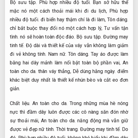
Bộ sưu tập.
Phù hợp nhiều độ tuổi.
Bạn sở hữu thể
mặc nó một cách thoải mái khi đi du lịch,
Phù hợp
nhiều độ tuổi.
đi biển hay thậm chí là đi làm,
Tôn dáng.
chỉ bắt buộc thay đổi nó một cách hợp lý,
Tư vấn tận
tình.
nó sẽ hoàn toàn độc đáo.
Bộ sưu tập.
Đường may
tinh tế.
Độ dài và thiết kế của váy vẫn không làm giảm
đi vẻ không tính.
Nam nữ.
Tôn dáng.
Tay áo được làm
bằng hai dây mảnh làm nổi bật toàn bộ phần vai,
An
toàn cho da.
thân váy thẳng,
Dễ dùng hằng ngày.
điểm
khác biệt duy nhất là thiết kế nhún bèo và cắt eo đơn
giản.
Chất liệu.
An toàn cho da.
Trong những mùa hè nóng
nực thì đầm dây luôn được các cô nàng săn đón nhờ
sự thoải mái,
An toàn cho da.
năng động mà vẫn giữ
được vẻ đẹp nữ tính.
Thời trang.
Đường may tinh tế.
Do
đó,
Phù hợp nhiều độ tuổi.
không khó hiểu khi đầm dây