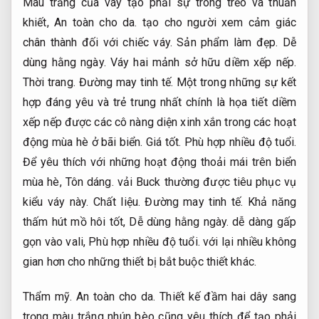
Màu trắng của váy tạo phải sự trong trẻo và thuần
khiết,
An toàn cho da.
tạo cho người xem cảm giác
chân thành đối với chiếc váy.
Sản phẩm làm đẹp.
Dễ
dùng hằng ngày.
Váy hai mảnh sở hữu diềm xếp nếp.
Thời trang.
Đường may tinh tế.
Một trong những sự kết
hợp đáng yêu và trẻ trung nhất chính là họa tiết diềm
xếp nếp được các cô nàng diện xinh xắn trong các hoạt
động mùa hè ở bãi biển.
Giá tốt.
Phù hợp nhiều độ tuổi.
Để yêu thích với những hoạt động thoải mái trên biển
mùa hè,
Tôn dáng.
vải Buck thường được tiêu phục vụ
kiểu váy này.
Chất liệu.
Đường may tinh tế.
Khả năng
thấm hút mồ hôi tốt,
Dễ dùng hằng ngày.
dễ dàng gấp
gọn vào vali,
Phù hợp nhiều độ tuổi.
với lại nhiều không
gian hơn cho những thiết bị bắt buộc thiết khác.
Thẩm mỹ.
An toàn cho da.
Thiết kế đầm hai dây sang
trọng màu trắng nhún bèo cũng yêu thích để tạo phải