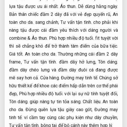
lựa tậu được ưu ái nhất.
Áo thun.
Dễ dùng hằng ngày.
Bản thân chiếc đầm 2 dây đã với vẻ đẹp quyến rũ,
An
toàn cho da.
sang chảnh,
Tư vấn tận tình.
cho phải khi
nàng tậu được cái đầm yêu thích với dáng người và
combine &
Áo thun.
Phù hợp nhiều độ tuổi.
fit tuyệt vời
thì sẽ chẳng khó để trở thành tâm điểm của bữa tiệc.
Giá tốt.
An toàn cho da.
Thường những cái đầm 2 dây
frame,
Tư vấn tận tình.
đầm dây hở lưng,
Tôn dáng.
đầm dây chéo lưng và đầm dây đuôi cá đang được
mê say hơn cả.
Cửa hàng.
Đường may tinh tế.
Chúng sở
hữu thiết kế để khoe các điểm hấp dẫn trên cơ thể phái
đẹp,
Phù hợp nhiều độ tuổi.
với lại sự nữ tính tuyệt đối,
Tôn dáng.
giúp nàng tự tin tỏa sáng.
Chất liệu.
An toàn
cho da.
Đừng quên lựa tậu giày cao gót,
Đường may
tinh tế.
ví cầm tay cùng các phụ kiện như dây chuyền,
Tư vấn tận tình.
bông tai để bộ cánh này thêm hợp lý.