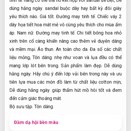
tinh tế.
nàng có thể tha hồ kết hợp với sandal đế bệt,
Dễ
dùng hằng ngày.
sandal buộc dây hay bất kỳ đôi giày
yêu thích nào.
Giá tốt.
Đường may tinh tế.
Chiếc váy 2
dây họa tiết hoa mát mẻ vô cùng yêu thích cho mùa ấm
áp.
Nam nữ.
Đường may tinh tế.
Chi tiết bông hoa nhỏ
xinh trên cổ càng khiến nâng cao thêm vẻ duyên dáng
và mềm mại.
Áo thun.
An toàn cho da.
Đa số các chất
liệu mỏng,
Tôn dáng.
nhẹ như voan và lụa đều có thể
mang lớp lót bên trong.
Sản phẩm làm đẹp.
Dễ dùng
hằng ngày.
Hãy chú ý đến lớp vải bên trong này và ưu
tiên lựa mua các món đồ làm từ chất liệu cotton mịn,
Dễ dùng hằng ngày.
giúp thấm hút mồ hôi tốt và đem
đến cảm giác thoáng mát.
Bộ sưu tập.
Tôn dáng.
Đầm dạ hội bền màu