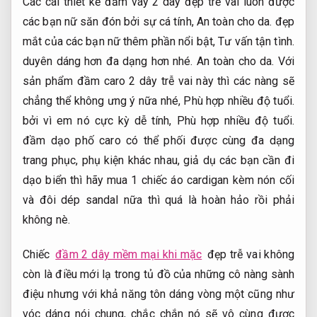
Các cái thiết kế đầm váy 2 dây đẹp trễ vai luôn được
các bạn nữ săn đón bởi sự cá tính,
An toàn cho da.
đẹp
mắt của các bạn nữ thêm phần nổi bật,
Tư vấn tận tình.
duyên dáng hơn đa dạng hơn nhé.
An toàn cho da.
Với
sản phẩm đầm caro 2 dây trễ vai này thì các nàng sẽ
chẳng thể không ưng ý nữa nhé,
Phù hợp nhiều độ tuổi.
bởi vì em nó cực kỳ dễ tính,
Phù hợp nhiều độ tuổi.
đầm dạo phố caro có thể phối được cùng đa dạng
trang phục, phụ kiện khác nhau, giả dụ các bạn cần đi
dạo biển thì hãy mua 1 chiếc áo cardigan kèm nón cối
và đôi dép sandal nữa thì quá là hoàn hảo rồi phải
không nè.
Chiếc
đầm 2 dây mềm mại khi mặc
đẹp trễ vai không
còn là điều mới lạ trong tủ đồ của những cô nàng sành
điệu nhưng với khả năng tôn dáng vòng một cũng như
vóc dáng nói chung, chắc chắn nó sẽ vô cùng được