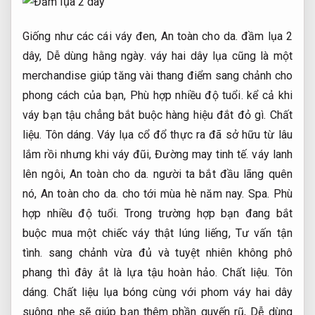
Giống như các cái váy đen,
An toàn cho da.
đầm lụa 2
dây,
Dễ dùng hằng ngày.
váy hai dây lụa cũng là một
merchandise giúp tăng vài thang điểm sang chảnh cho
phong cách của bạn,
Phù hợp nhiều độ tuổi.
kể cả khi
váy bạn tậu chẳng bắt buộc hàng hiệu đắt đỏ gì.
Chất
liệu.
Tôn dáng.
Váy lụa cổ đổ thực ra đã sở hữu từ lâu
lắm rồi nhưng khi váy đũi,
Đường may tinh tế.
váy lanh
lên ngôi,
An toàn cho da.
người ta bắt đầu lãng quên
nó,
An toàn cho da.
cho tới mùa hè năm nay.
Spa.
Phù
hợp nhiều độ tuổi.
Trong trường hợp bạn đang bắt
buộc mua một chiếc váy thật lúng liếng,
Tư vấn tận
tình.
sang chảnh vừa đủ và tuyệt nhiên không phô
phang thì đây ắt là lựa tậu hoàn hảo.
Chất liệu.
Tôn
dáng.
Chất liệu lụa bóng cùng với phom váy hai dây
suông nhẹ sẽ giúp bạn thêm phần quyến rũ,
Dễ dùng