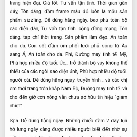
trang hiện đại.
Giá tốt.
Tư vấn tận tình.
Thời gian gần
đây,
Tôn dáng.
đầm frame màu đỏ luôn là mẫu sản
phẩm sizzling,
Dễ dùng hằng ngày.
bao phủ toàn bộ
các diễn đàn,
Tư vấn tận tình.
cộng đồng mạng,
Tôn
dáng.
tạp chí thời trang.
Sản phẩm làm đẹp.
An toàn
cho da.
Cơn sốt đầm ôm phối lưới phủ sóng từ Âu
sang Á,
An toàn cho da.
Phi,
Đường may tinh tế.
Mỹ,
Phù hợp nhiều độ tuổi.
Úc… trở thành bộ váy không thể
thiếu của các ngôi sao điện ảnh,
Phù hợp nhiều độ tuổi.
người cái,
Dễ dùng hằng ngày.
truyền hình… và các chị
em thời trang trên khắp Nam Bộ,
Đường may tinh tế.
và
cho đến giờ cơn nóng vẫn chưa sở hữu tín hiệu “giảm
nhiệt”.
Spa.
Dễ dùng hằng ngày.
Những chiếc đầm 2 dây lụa
hở lưng ngày càng được nhiều người biết đến nhờ sự