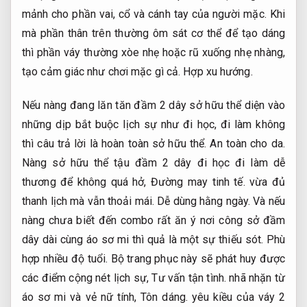
mảnh cho phần vai, cổ và cánh tay của người mặc. Khi
mà phần thân trên thường ôm sát cơ thể để tạo dáng
thì phần váy thường xòe nhẹ hoặc rũ xuống nhẹ nhàng,
tạo cảm giác như chơi mặc gì cả.
Hợp xu hướng.
Nếu nàng đang lăn tăn đầm 2 dây sở hữu thể diện vào
những dịp bắt buộc lịch sự như đi học, đi làm không
thì câu trả lời là hoàn toàn sở hữu thể.
An toàn cho da.
Nàng sở hữu thể tậu đầm 2 dây đi học đi làm dễ
thương để không quá hở,
Đường may tinh tế.
vừa đủ
thanh lịch mà vẫn thoải mái.
Dễ dùng hằng ngày.
Và nếu
nàng chưa biết đến combo rất ăn ý nơi công sở đầm
dây dài cùng áo sơ mi thì quả là một sự thiếu sót.
Phù
hợp nhiều độ tuổi.
Bộ trang phục này sẽ phát huy được
các điểm cộng nét lịch sự,
Tư vấn tận tình.
nhã nhặn từ
áo sơ mi và vẻ nữ tính,
Tôn dáng.
yêu kiều của váy 2