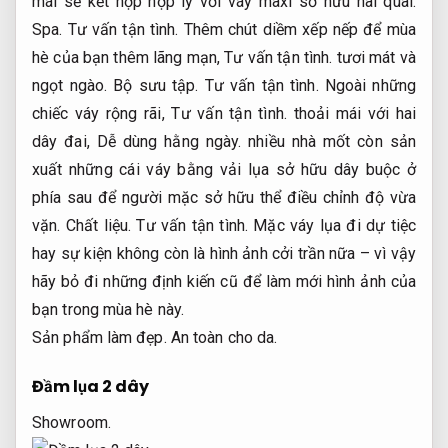
mái sẽ kết hợp hợp lý với váy maxi sở hữu hai quai.
Spa.
Tư vấn tận tình.
Thêm chút diềm xếp nếp để mùa
hè của bạn thêm lãng mạn,
Tư vấn tận tình.
tươi mát và
ngọt ngào.
Bộ sưu tập.
Tư vấn tận tình.
Ngoài những
chiếc váy rộng rãi,
Tư vấn tận tình.
thoải mái với hai
dây đai,
Dễ dùng hằng ngày.
nhiều nhà mốt còn sản
xuất những cái váy bằng vải lụa sở hữu dây buộc ở
phía sau để người mặc sở hữu thể điều chỉnh độ vừa
vặn.
Chất liệu.
Tư vấn tận tình.
Mặc váy lụa đi dự tiệc
hay sự kiện không còn là hình ảnh cởi trần nữa – vì vậy
hãy bỏ đi những định kiến ​​cũ để làm mới hình ảnh của
bạn trong mùa hè này.
Sản phẩm làm đẹp.
An toàn cho da.
Đầm lụa 2 dây
Showroom.