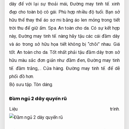
dây để với lại sự thoải mái,
Đường may tinh tế.
xinh
đẹp cho toàn bộ cô gái.
Phù hợp nhiều độ tuổi.
Bạn sở
hữu thể thay thế áo sơ mi bằng áo len mỏng trong tiết
trời thu để giữ ấm.
Spa.
An toàn cho da.
Có sự kết hợp
này,
Đường may tinh tế.
nàng hãy tậu các cái đầm dây
và áo trong sở hữu họa tiết không bị “chõi” nhau.
Giá
tốt.
An toàn cho da.
Tốt nhất phải tậu đầm dây trơn sở
hữu màu sắc đơn giản như đầm đen,
Đường may tinh
tế.
đầm trắng,…
Cửa hàng.
Đường may tinh tế.
để dễ
phối đồ hơn.
Bộ sưu tập.
Tôn dáng.
Đầm ngủ 2 dây quyến rũ
Liệu trình.