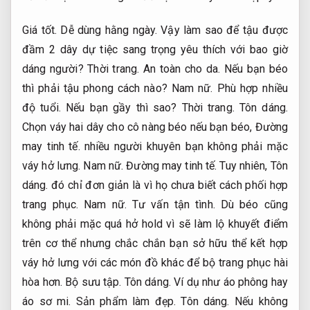
Giá tốt.
Dễ dùng hằng ngày.
Vậy làm sao để tậu được
đầm 2 dây dự tiệc sang trọng yêu thích với bao giờ
dáng người?
Thời trang.
An toàn cho da.
Nếu bạn béo
thì phải tậu phong cách nào?
Nam nữ.
Phù hợp nhiều
độ tuổi.
Nếu bạn gầy thì sao?
Thời trang.
Tôn dáng.
Chọn váy hai dây cho cô nàng béo nếu bạn béo,
Đường
may tinh tế.
nhiều người khuyên bạn không phải mặc
váy hở lưng.
Nam nữ.
Đường may tinh tế.
Tuy nhiên,
Tôn
dáng.
đó chỉ đơn giản là vì họ chưa biết cách phối hợp
trang phục.
Nam nữ.
Tư vấn tận tình.
Dù béo cũng
không phải mặc quá hở hold vì sẽ làm lộ khuyết điểm
trên cơ thể nhưng chắc chắn bạn sở hữu thể kết hợp
váy hở lưng với các món đồ khác để bộ trang phục hài
hòa hơn.
Bộ sưu tập.
Tôn dáng.
Ví dụ như áo phông hay
áo sơ mi.
Sản phẩm làm đẹp.
Tôn dáng.
Nếu không