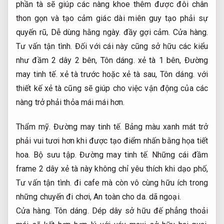
phần tà sẽ giúp các nàng khoe thêm được đôi chân
thon gọn và tạo cảm giác dài miên guy tạo phải sự
quyến rũ,
Dễ dùng hằng ngày.
đầy gợi cảm.
Cửa hàng.
Tư vấn tận tình.
Đối với cái này cũng sở hữu các kiểu
như đầm 2 dây 2 bên,
Tôn dáng.
xẻ tà 1 bên,
Đường
may tinh tế.
xẻ tà trước hoặc xẻ tà sau,
Tôn dáng.
với
thiết kế xẻ tà cũng sẽ giúp cho việc vận động của các
nàng trở phải thỏa mái mái hơn.
Thẩm mỹ.
Đường may tinh tế.
Bảng màu xanh mát trở
phải vui tươi hơn khi được tạo điểm nhấn bằng họa tiết
hoa.
Bộ sưu tập.
Đường may tinh tế.
Những cái đầm
frame 2 dây xẻ tà này không chỉ yêu thích khi dạo phố,
Tư vấn tận tình.
đi cafe mà còn vô cùng hữu ích trong
những chuyến đi chơi,
An toàn cho da.
dã ngoại.
Cửa hàng.
Tôn dáng.
Dép dây sở hữu đế phẳng thoải