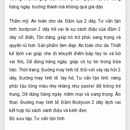
hằng ngày.
trưởng thành mà không quá già dặn.
Thẩm mỹ.
An toàn cho da.
Đầm lụa 2 dây,
Tư vấn tận
tình.
bodycon 2 dây trễ vai là sự cách điệu của đầm 2
dây cổ điển,
Tôn dáng.
giúp nó trở phải sang trọng và
quyến rũ hơn.
Sản phẩm làm đẹp.
An toàn cho da.
Thiết
kế lệch vai giúp che đi khuyết điểm bắp tay to và bờ
vai thô,
Dễ dùng hằng ngày.
giúp cô tự tin trong bữa
tiệc.
Thời trang.
Đường may tinh tế.
Đối với váy dạ hội 2
dây,
Đường may tinh tế.
tay hở,
Tư vấn tận tình.
nàng
phải tậu tông màu nhẹ nhàng như pastel để trông trẻ
trung,
Dễ dùng hằng ngày.
mềm mại và sang trọng.
Áo
thun.
Đường may tinh tế.
Đầm Bodycon 2 dây lệch vai
kết hợp túi xách sành điệu và kính đen.
Bộ sưu tập.
Tư vấn tận tình.