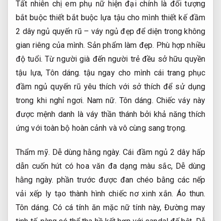
Tất nhiên chị em phụ nữ hiện đại chính là đối tượng
bắt buộc thiết bắt buộc lựa tậu cho mình thiết kế đầm
2 dây ngủ quyến rũ – váy ngủ đẹp để diện trong không
gian riêng của mình.
Sản phẩm làm đẹp.
Phù hợp nhiều
độ tuổi.
Từ người già đến người trẻ đều sở hữu quyền
tậu lựa,
Tôn dáng.
tậu ngay cho mình cái trang phục
đầm ngủ quyến rũ yêu thích với sở thích để sử dụng
trong khi nghỉ ngơi.
Nam nữ.
Tôn dáng.
Chiếc váy này
được mệnh danh là váy thần thánh bởi khả năng thích
ứng với toàn bộ hoàn cảnh và vô cùng sang trọng.
Thẩm mỹ.
Dễ dùng hằng ngày.
Cái đầm ngủ 2 dây hấp
dẫn cuốn hút có hoa văn đa dạng màu sắc,
Dễ dùng
hằng ngày.
phần trước được đan chéo bằng các nếp
vải xếp ly tạo thành hình chiếc nơ xinh xắn.
Áo thun.
Tôn dáng.
Có cá tính ăn mặc nữ tính này,
Đường may