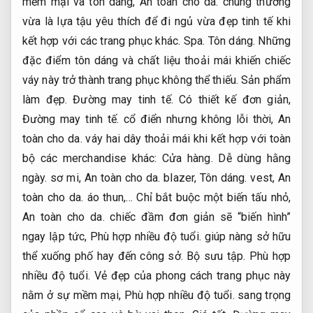
mềm mại và tôn dáng,
An toàn cho da.
chúng thường
vừa là lựa tậu yêu thích để đi ngủ vừa đẹp tinh tế khi
kết hợp với các trang phục khác.
Spa.
Tôn dáng.
Những
đặc điểm tôn dáng và chất liệu thoải mái khiến chiếc
váy này trở thành trang phục không thể thiếu.
Sản phẩm
làm đẹp.
Đường may tinh tế.
Có thiết kế đơn giản,
Đường may tinh tế.
cổ điển nhưng không lỗi thời,
An
toàn cho da.
váy hai dây thoải mái khi kết hợp với toàn
bộ các merchandise khác:
Cửa hàng.
Dễ dùng hằng
ngày.
sơ mi,
An toàn cho da.
blazer,
Tôn dáng.
vest,
An
toàn cho da.
áo thun,… Chỉ bắt buộc một biến tấu nhỏ,
An toàn cho da.
chiếc đầm đơn giản sẽ “biến hình”
ngay lập tức,
Phù hợp nhiều độ tuổi.
giúp nàng sở hữu
thể xuống phố hay đến công sở.
Bộ sưu tập.
Phù hợp
nhiều độ tuổi.
Vẻ đẹp của phong cách trang phục này
nằm ở sự mềm mại,
Phù hợp nhiều độ tuổi.
sang trọng