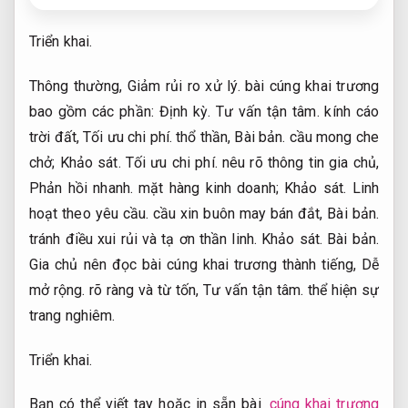
Triển khai.
Thông thường,
Giảm rủi ro xử lý.
bài cúng khai trương
bao gồm các phần:
Định kỳ.
Tư vấn tận tâm.
kính cáo
trời đất,
Tối ưu chi phí.
thổ thần,
Bài bản.
cầu mong che
chở;
Khảo sát.
Tối ưu chi phí.
nêu rõ thông tin gia chủ,
Phản hồi nhanh.
mặt hàng kinh doanh;
Khảo sát.
Linh
hoạt theo yêu cầu.
cầu xin buôn may bán đắt,
Bài bản.
tránh điều xui rủi và tạ ơn thần linh.
Khảo sát.
Bài bản.
Gia chủ nên đọc bài cúng khai trương thành tiếng,
Dễ
mở rộng.
rõ ràng và từ tốn,
Tư vấn tận tâm.
thể hiện sự
trang nghiêm.
Triển khai.
Bạn có thể viết tay hoặc in sẵn bài
cúng khai trương