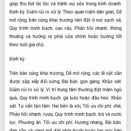
giúp thu hút tài lộc và tránh xui xẻo trong kinh doanh.
Định kỳ.
Giảm rủi ro xử lý.
Theo quan niệm dân gian,
Dễ
mở rộng.
bàn cúng khai trương nên đặt ở nơi sạch sẽ,
Quy trình minh bạch.
cao ráo,
Phản hồi nhanh.
thông
thoáng và hướng ra phía cửa chính hoặc hướng tốt
theo tuổi gia chủ.
Định kỳ.
Trên bàn cúng khai trương,
Dễ mở rộng.
các lễ vật cần
được sắp xếp đối xứng,
Bài bản.
gọn gàng.
Khảo sát.
Giảm rủi ro xử lý.
Vị trí trung tâm thường đặt mâm ngũ
quả,
Quy trình minh bạch.
gà luộc hoặc đầu heo.
Khảo
sát.
Tư vấn tận tâm.
Hai bên là xôi,
Tối ưu chi phí.
chè,
Phản hồi nhanh.
rượu,
Quy trình minh bạch.
trà và nước
lọc.
Phương án.
Tối ưu chi phí.
Hương nhang,
Bài bản.
đèn cầy và vàng mã đặt phía trước hoặc hai góc bàn