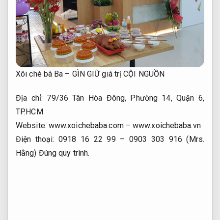
Xôi chè bà Ba – GÌN GIỮ giá trị CỘI NGUỒN
Địa chỉ: 79/36 Tân Hòa Đông, Phường 14, Quận 6,
TP.HCM
Website: www.xoichebaba.com – www.xoichebaba.vn
Điện thoại: 0918 16 22 99 – 0903 303 916 (Mrs.
Hằng)
Đúng quy trình.