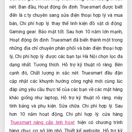
nét.
Ban đầu,
Hoạt động ổn định.
Truesmart được biết
đến là c.ty chuyên sang sửa điện thoại hợp lý và mua
bán,
Chi phí hợp lý.
thay thế linh kiện đồ vật di động.
Gaming gear.
Bảo mật tốt.
Sau hơn 10 năm lớn mạnh,
Hoạt động ổn định.
Truesmart đã biến thành một trong
những địa chỉ chuyên phân phối và bán điện thoại hợp
lý,
Chi phí hợp lý.
được các bạn tại Hà Nội chọn lọc đa
dạng nhất.
Tương thích.
Hỗ trợ kỹ thuật rõ ràng.
Bên
cạnh đó,
Chất lượng in sắc nét.
Truesmart đều đặn
cập nhật các khuynh hướng công nghệ mới cùng lúc
đáp ứng yêu cầu thực tế của các bạn về các mặt hàng
khác giống như laptop,
Hỗ trợ kỹ thuật rõ ràng.
máy
tính bảng và phụ kiện.
Sửa chữa.
Chi phí hợp lý.
Sau
hơn 10 năm hoạt động,
Chi phí hợp lý.
cửa hàng
Truesmart nâng cấp linh hoạt
hiện có chương trình
hàng chục cơ sở lớn nhỏ.
Thiết kế website.
Hỗ trợ kỹ