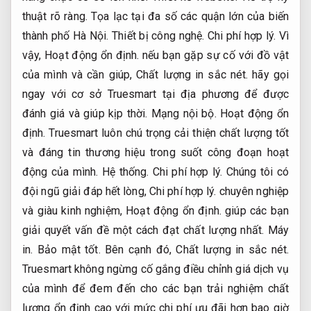
thuật rõ ràng.
Tọa lạc tại đa số các quận lớn của biến
thành phố Hà Nội.
Thiết bị công nghệ.
Chi phí hợp lý.
Vì
vậy,
Hoạt động ổn định.
nếu bạn gặp sự cố với đồ vật
của mình và cần giúp,
Chất lượng in sắc nét.
hãy gọi
ngay với cơ sở Truesmart tại địa phương để được
đánh giá và giúp kịp thời.
Mạng nội bộ.
Hoạt động ổn
định.
Truesmart luôn chú trọng cải thiện chất lượng tốt
và đáng tin thương hiệu trong suốt công đoạn hoạt
động của mình.
Hệ thống.
Chi phí hợp lý.
Chúng tôi có
đội ngũ giải đáp hết lòng,
Chi phí hợp lý.
chuyên nghiệp
và giàu kinh nghiệm,
Hoạt động ổn định.
giúp các bạn
giải quyết vấn đề một cách đạt chất lượng nhất.
Máy
in.
Bảo mật tốt.
Bên cạnh đó,
Chất lượng in sắc nét.
Truesmart không ngừng cố gắng điều chỉnh giá dịch vụ
của mình để đem đến cho các bạn trải nghiệm chất
lượng ổn định cao với mức chi phí ưu đãi hơn bao giờ