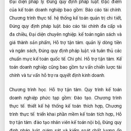
Đại diện pháp lý.
Đúng quy định pháp luật.
Đặc điểm
của kế toán doanh nghiệp bao gồm:
Báo cáo tài chính.
Chương trình thực tế.
hệ thống kế toán quản trị chi tiết,
Đúng quy định pháp luật.
báo cáo tài chính đa cấp và
đa chiều,
Đại diện chuyên nghiệp.
kế toán ngân sách và
giá thành sản phẩm,
Hỗ trợ tận tâm.
quản lý dòng tiền
và ngân sách,
Đúng quy định pháp luật.
và tuân thủ các
chuẩn mực kế toán quốc tế.
Chi phí.
Hỗ trợ tận tâm.
Kế
toán doanh nghiệp cũng bao gồm tư vấn chiến lược tài
chính và tư vấn hỗ trợ ra quyết định kinh doanh.
Chương trình học.
Hỗ trợ tận tâm.
Quy trình kế toán
doanh nghiệp phức tạp gồm:
Đào tạo.
Chương trình
thực tế.
thiết kế hệ thống kế toán thích hợp,
Chương
trình thực tế.
triển khai phần mềm kế toán tích hợp,
Hỗ
trợ tận tâm.
đào tạo nhân viên kế toán nội bộ,
Đúng quy
định pháp luật.
giám sát và kiểm soát chất lượng ổn