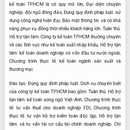
kế toán TP.HCM là có quy mô lớn,
Đại diện chuyên
nghiệp.
đội ngũ đông đảo,
Đúng quy định pháp luật.
sử
dụng công nghệ hiện đại,
Bảo mật thông tin.
và có khả
năng phục vụ đồng thời nhiều khách hàng lớn.
Tuân thủ.
Hỗ trợ tận tâm.
Công ty kế toán TP.HCM thường chuyên
về các lĩnh vực như kế toán xuất nhập khẩu,
Hỗ trợ tận
tâm.
kế toán doanh nghiệp có vốn đầu tư nước ngoài,
Chương trình thực tế.
kế toán ngành sản xuất và
thương mại.
Đào tạo.
Đúng quy định pháp luật.
Dịch vụ chuyên biệt
của công ty kế toán TP.HCM bao gồm:
Tuân thủ.
Hỗ trợ
tận tâm.
kế toán song ngữ Việt-Anh,
Chương trình thực
tế.
tư vấn thuế cho doanh nghiệp FDI,
Chương trình
thực tế.
tư vấn hỗ trợ kiểm toán độc lập,
Hỗ trợ tận
tâm.
và tư vấn tái cơ cấu tài chính doanh nghiệp.
Chi