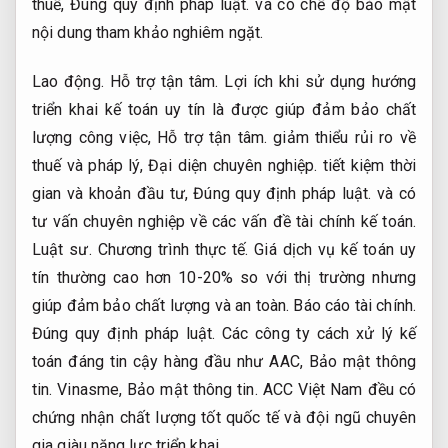
thuế,
Đúng quy định pháp luật.
và có chế độ bảo mật
nội dung tham khảo nghiêm ngặt.
Lao động.
Hỗ trợ tận tâm.
Lợi ích khi sử dụng hướng
triển khai kế toán uy tín là được giúp đảm bảo chất
lượng công việc,
Hỗ trợ tận tâm.
giảm thiểu rủi ro về
thuế và pháp lý,
Đại diện chuyên nghiệp.
tiết kiệm thời
gian và khoản đầu tư,
Đúng quy định pháp luật.
và có
tư vấn chuyên nghiệp về các vấn đề tài chính kế toán.
Luật sư.
Chương trình thực tế.
Giá dịch vụ kế toán uy
tín thường cao hơn 10-20% so với thị trường nhưng
giúp đảm bảo chất lượng và an toàn.
Báo cáo tài chính.
Đúng quy định pháp luật.
Các công ty cách xử lý kế
toán đáng tin cậy hàng đầu như AAC,
Bảo mật thông
tin.
Vinasme,
Bảo mật thông tin.
ACC Việt Nam đều có
chứng nhận chất lượng tốt quốc tế và đội ngũ chuyên
gia giàu năng lực triển khai.