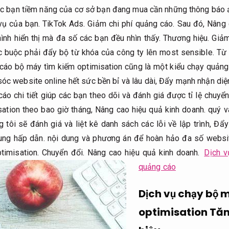
c bạn tiềm năng của cơ sở bạn đang mua cần những thông báo 
vụ của bạn.
TikTok Ads.
Giảm chi phí quảng cáo.
Sau đó,
Nâng 
hình hiển thị mà đa số các bạn đều nhìn thấy.
Thương hiệu.
Giảm
c buộc phải đẩy bộ từ khóa của công ty lên most sensible.
Từ 
áo bộ máy tìm kiếm optimisation cũng là một kiểu chạy quảng
óc website online hết sức bền bỉ và lâu dài,
Đẩy mạnh nhận diệ
áo chi tiết giúp các bạn theo dõi và đánh giá được tỉ lệ chuyển
ation theo bao giờ tháng,
Nâng cao hiệu quả kinh doanh.
quý v
 tôi sẽ đánh giá và liệt kê danh sách các lỗi về lập trình,
Đẩy
ung hấp dẫn.
nội dung và phương án để hoàn hảo đa số websi
timisation.
Chuyển đổi.
Nâng cao hiệu quả kinh doanh.
Dịch v
quảng cáo
Dịch vụ chạy bộ 
optimisation
Tăn