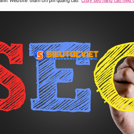
ranh.
Website.
Giảm chi phí quảng cáo.
Chạy seo nâng cao hiệu 