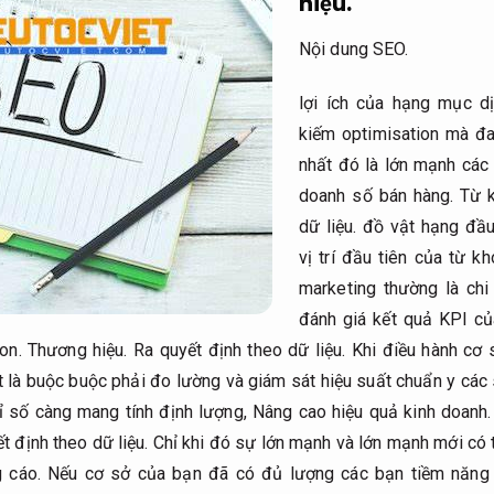
hiệu.
Nội dung SEO.
lợi ích của hạng mục d
kiếm optimisation mà đ
nhất đó là lớn mạnh các
doanh số bán hàng.
Từ k
dữ liệu.
đồ vật hạng đầu
vị trí đầu tiên của từ 
marketing thường là chi 
đánh giá kết quả KPI củ
ion.
Thương hiệu.
Ra quyết định theo dữ liệu.
Khi điều hành cơ 
t là buộc buộc phải đo lường và giám sát hiệu suất chuẩn y các 
 số càng mang tính định lượng,
Nâng cao hiệu quả kinh doanh.
t định theo dữ liệu.
Chỉ khi đó sự lớn mạnh và lớn mạnh mới có
 cáo.
Nếu cơ sở của bạn đã có đủ lượng các bạn tiềm năng 