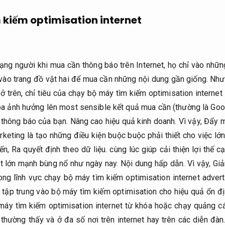
 kiếm optimisation internet
ng người khi mua cần thông báo trên Internet, họ chỉ vào những
khi vào trang đồ vật hai để mua cần những nội dung gần giống. Như
ở trên, chỉ tiêu của chạy bộ máy tìm kiếm optimisation internet
óa ảnh hưởng lên most sensible kết quả mua cần (thường là Goog
 thông báo của bạn.
Nâng cao hiệu quả kinh doanh.
Vì vậy,
Đẩy m
keting là tạo những điều kiện buộc buộc phải thiết cho việc lớ
yến,
Ra quyết định theo dữ liệu.
cùng lúc giúp cải thiện lợi thế c
net lớn mạnh bùng nổ như ngày nay.
Nội dung hấp dẫn.
Vì vậy,
Giả
ong lĩnh vực chạy bộ máy tìm kiếm optimisation internet advert
i tập trung vào bộ máy tìm kiếm optimisation cho hiệu quả ổn đ
áy tìm kiếm optimisation internet từ khóa hoặc chạy quảng c
 thường thấy và ở đa số nơi trên internet hay trên các diễn đàn