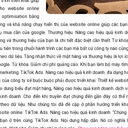
trình triển khai giúp
ho website online
 optimisation bằng
ạng và khả năng chạy hiển thị của website online giúp các bạ
 cụ mua cần của google.
Thương hiệu.
Nâng cao hiệu quả kinh d
g và thương hiệu của bạn là chi tiết đặc biệt cần thiết.
Từ khóa
u tiên trong chuỗi hành trình các bạn mà bất cứ công ty nào cũng
heo dữ liệu.
Tăng nhận thức về mặt hàng và thương hiệu là lợi í
oogle.
Từ khóa.
Giảm chi phí quảng cáo.
Khi bạn làm bộ máy tìm
marketing.
TikTok Ads.
Nâng cao hiệu quả kinh doanh.
đa dạng ho
ị của công ty sẽ buộc buộc phải được triển khai.
Thiết kế websi
ội dung biểu đạt mặt hàng,
Nâng cao hiệu quả kinh doanh.
dịch v
kinh doanh.
Cho đến khi truyền đạt chúng đến gần đây có thể 
theo dữ liệu.
Như chúng tôi đã đề cập ở phần hướng triển kh
site online:
TikTok Ads.
Nâng cao hiệu quả kinh doanh.
“Chúng 
 bạn ở trên cùng.
TikTok Ads.
Nội dung hấp dẫn.
Nó có nghĩa l