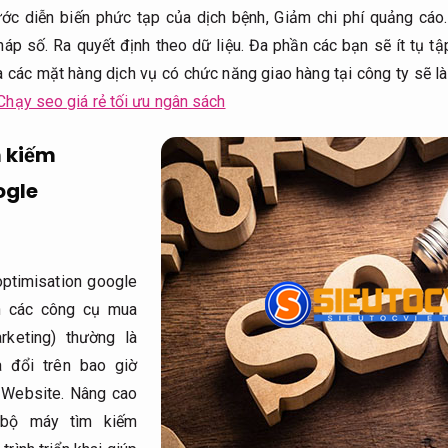
ớc diễn biến phức tạp của dịch bệnh,
Giảm chi phí quảng cáo.
háp số.
Ra quyết định theo dữ liệu.
Đa phần các bạn sẽ ít tụ tậ
 các mặt hàng dịch vụ có chức năng giao hàng tại công ty sẽ là
Chạy seo giá rẻ tối ưu ngân sách
 kiếm
ogle
ptimisation google
n các công cụ mua
rketing) thường là
a đổi trên bao giờ
.
Website.
Nâng cao
ộ máy tìm kiếm