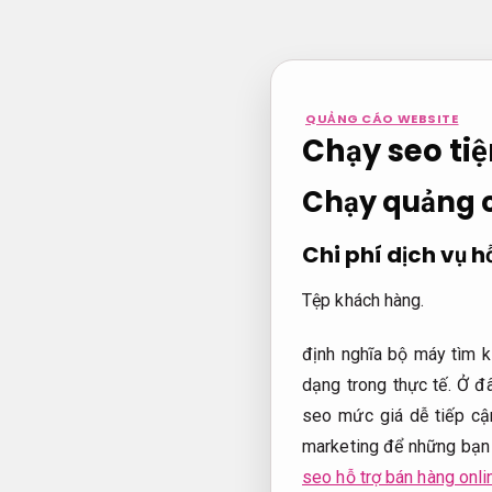
Bỏ
qua
nội
dung
QUẢNG CÁO WEBSITE
Chạy seo tiệ
Chạy quảng c
Chi phí dịch vụ h
Tệp khách hàng.
định nghĩa bộ máy tìm k
dạng trong thực tế. Ở đ
seo mức giá dễ tiếp cậ
marketing để những bạn 
seo hỗ trợ bán hàng onli