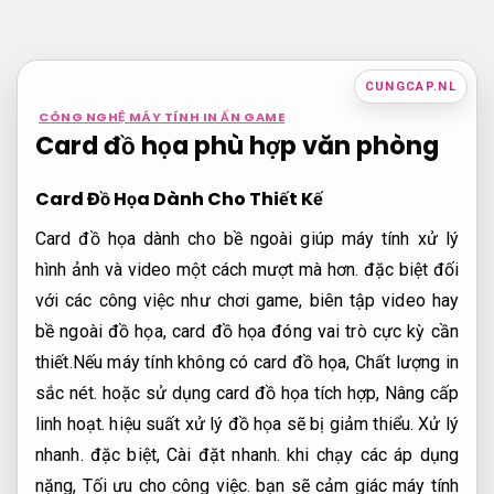
Bỏ
qua
nội
CUNGCAP.NL
dung
CÔNG NGHỆ MÁY TÍNH IN ẤN GAME
Card đồ họa phù hợp văn phòng
Card Đồ Họa Dành Cho Thiết Kế
Card đồ họa dành cho bề ngoài giúp máy tính xử lý
hình ảnh và video một cách mượt mà hơn. đặc biệt đối
với các công việc như chơi game, biên tập video hay
bề ngoài đồ họa, card đồ họa đóng vai trò cực kỳ cần
thiết.
Nếu máy tính không có card đồ họa,
Chất lượng in
sắc nét.
hoặc sử dụng card đồ họa tích hợp,
Nâng cấp
linh hoạt.
hiệu suất xử lý đồ họa sẽ bị giảm thiểu.
Xử lý
nhanh.
đặc biệt,
Cài đặt nhanh.
khi chạy các áp dụng
nặng,
Tối ưu cho công việc.
bạn sẽ cảm giác máy tính