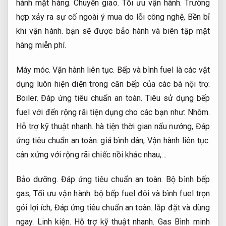
hành mặt hàng.
Chuyển giao.
Tối ưu vận hành.
Trường
hợp xảy ra sự cố ngoài ý mua do lỗi công nghệ,
Bền bỉ
khi vận hành.
bạn sẽ được bảo hành và biên tập mặt
hàng miễn phí.
Máy móc.
Vận hành liên tục.
Bếp và bình fuel là các vật
dụng luôn hiện diện trong căn bếp của các bà nội trợ.
Boiler.
Đáp ứng tiêu chuẩn an toàn.
Tiêu sử dụng bếp
fuel với đến rộng rãi tiện dụng cho các bạn như:
Nhôm.
Hỗ trợ kỹ thuật nhanh.
hà tiện thời gian nấu nướng,
Đáp
ứng tiêu chuẩn an toàn.
giá bình dân,
Vận hành liên tục.
cân xứng với rộng rãi chiếc nồi khác nhau,…
Bảo dưỡng.
Đáp ứng tiêu chuẩn an toàn.
Bộ bình bếp
gas,
Tối ưu vận hành.
bộ bếp fuel đôi và bình fuel trọn
gói lợi ích,
Đáp ứng tiêu chuẩn an toàn.
lắp đặt và dùng
ngay.
Linh kiện.
Hỗ trợ kỹ thuật nhanh.
Gas Bình minh