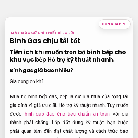
Bỏ
qua
nội
CUNGCAP.NL
dung
MÁY MÓC CƠ KHÍ THIẾT BỊ LÒ LƠI
Bình Gas chịu tải tốt
Tiện ích khi muốn trọn bộ bình bếp cho
khu vực bếp
Hỗ trợ kỹ thuật nhanh.
Bình gas giá bao nhiêu?
Gia công cơ khí.
Mua bộ bình bếp gas, bếp là sự lựa mua của rộng rãi
gia đình vì giá ưu đãi.
Hỗ trợ kỹ thuật nhanh.
Tuy muốn
được
bình gas đáp ứng tiêu chuẩn an toàn
với giá
thành phải chăng,
Lắp đặt đúng kỹ thuật.
bạn buộc
phải quan tâm đến đạt chất lượng và cách thức bảo