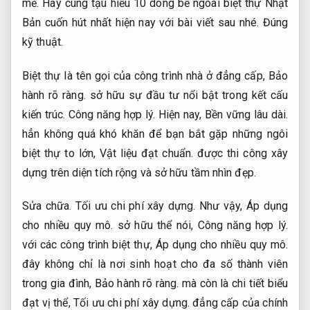
mẻ. Hãy cùng tậu hiểu 10 dòng bề ngoài biệt thự Nhật
Bản cuốn hút nhất hiện nay với bài viết sau nhé.
Đúng
kỹ thuật.
Biệt thự là tên gọi của công trình nhà ở đẳng cấp,
Bảo
hành rõ ràng.
sở hữu sự đầu tư nổi bật trong kết cấu
kiến trúc.
Công năng hợp lý.
Hiện nay,
Bền vững lâu dài.
hẳn không quá khó khăn để bạn bắt gặp những ngôi
biệt thự to lớn,
Vật liệu đạt chuẩn.
được thi công xây
dựng trên diện tích rộng và sở hữu tầm nhìn đẹp.
Sửa chữa.
Tối ưu chi phí xây dựng.
Như vậy,
Áp dụng
cho nhiều quy mô.
sở hữu thể nói,
Công năng hợp lý.
với các công trình biệt thự,
Áp dụng cho nhiều quy mô.
đây không chỉ là nơi sinh hoạt cho đa số thành viên
trong gia đình,
Bảo hành rõ ràng.
mà còn là chi tiết biểu
đạt vị thể,
Tối ưu chi phí xây dựng.
đẳng cấp của chính