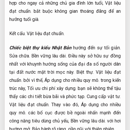
hợp cho ngay cả những chủ gia đình lớn tuổi,
Vật liệu
đạt chuẩn.
bắt buộc không gian thoáng đãng để an
hưởng tuổi già.
Kết cấu.
Vật liệu đạt chuẩn.
Chiếc biệt thự kiểu Nhật Bản
hướng đến sự tối giản.
Sửa chữa.
Bền vững lâu dài.
Điều này sở hữu sự đồng
nhất với khuynh hướng sống của đại đa số người dân
tại đất nước mặt trời mọc này.
Biệt thự.
Vật liệu đạt
chuẩn.
bởi vì thế,
Áp dụng cho nhiều quy mô.
trong kiến
trúc này,
Tối ưu chi phí xây dựng.
bạn sẽ không thể tậu
thấy các chi tiết bừa bãi và phức tạp.
Cung cấp vật tư.
Vật liệu đạt chuẩn.
Thay vào đó,
Áp dụng cho nhiều
quy mô.
các bố cục được bề ngoài nhấn mạnh đến
công năng tiêu dùng chủ yếu,
Bền vững lâu dài.
với hơi
hướng mở,
Bảo hành rõ ràng.
gần gũi với thiên nhiên.