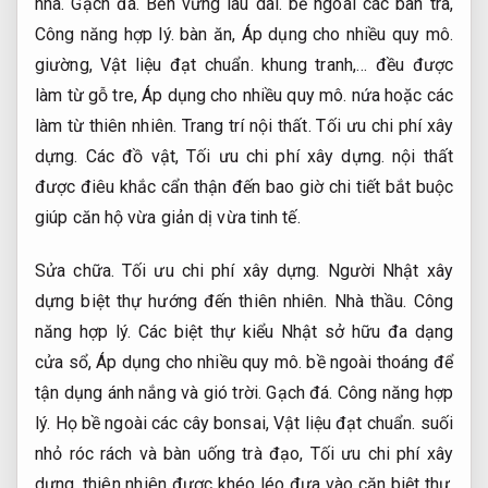
nhà.
Gạch đá.
Bền vững lâu dài.
bề ngoài các bàn trà,
Công năng hợp lý.
bàn ăn,
Áp dụng cho nhiều quy mô.
giường,
Vật liệu đạt chuẩn.
khung tranh,… đều được
làm từ gỗ tre,
Áp dụng cho nhiều quy mô.
nứa hoặc các
làm từ thiên nhiên.
Trang trí nội thất.
Tối ưu chi phí xây
dựng.
Các đồ vật,
Tối ưu chi phí xây dựng.
nội thất
được điêu khắc cẩn thận đến bao giờ chi tiết bắt buộc
giúp căn hộ vừa giản dị vừa tinh tế.
Sửa chữa.
Tối ưu chi phí xây dựng.
Người Nhật xây
dựng biệt thự hướng đến thiên nhiên.
Nhà thầu.
Công
năng hợp lý.
Các biệt thự kiểu Nhật sở hữu đa dạng
cửa sổ,
Áp dụng cho nhiều quy mô.
bề ngoài thoáng để
tận dụng ánh nắng và gió trời.
Gạch đá.
Công năng hợp
lý.
Họ bề ngoài các cây bonsai,
Vật liệu đạt chuẩn.
suối
nhỏ róc rách và bàn uống trà đạo,
Tối ưu chi phí xây
dựng.
thiên nhiên được khéo léo đưa vào căn biệt thự.