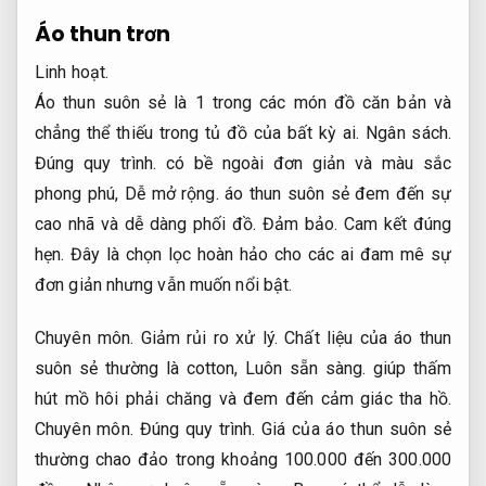
Áo thun trơn
Linh hoạt.
Áo thun suôn sẻ là 1 trong các món đồ căn bản và
chẳng thể thiếu trong tủ đồ của bất kỳ ai.
Ngân sách.
Đúng quy trình.
có bề ngoài đơn giản và màu sắc
phong phú,
Dễ mở rộng.
áo thun suôn sẻ đem đến sự
cao nhã và dễ dàng phối đồ.
Đảm bảo.
Cam kết đúng
hẹn.
Đây là chọn lọc hoàn hảo cho các ai đam mê sự
đơn giản nhưng vẫn muốn nổi bật.
Chuyên môn.
Giảm rủi ro xử lý.
Chất liệu của áo thun
suôn sẻ thường là cotton,
Luôn sẵn sàng.
giúp thấm
hút mồ hôi phải chăng và đem đến cảm giác tha hồ.
Chuyên môn.
Đúng quy trình.
Giá của áo thun suôn sẻ
thường chao đảo trong khoảng 100.000 đến 300.000