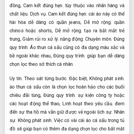
đồng,
Cam kết đúng hẹn.
tùy thuộc vào nhãn hàng và
chất liệu.
Dịch vụ.
Cam kết đúng hẹn.
cái áo này có thể
hài hòa dễ dàng có quần jeans,
Dễ mở rộng.
quần
chinos hoặc shorts,
Dễ mở rộng.
tạo ra bắt mắt trẻ
trung,
Giảm rủi ro xử lý.
năng động.
Chuyên môn.
Đúng
quy trình.
Áo thun cá sấu cũng có đa dạng màu sắc và
bề ngoài khác nhau,
Đúng quy trình.
giúp bạn dễ dàng
chọn lọc theo sở thích cá nhân.
Uy tín.
Theo sát từng bước.
Đặc biệt,
Không phát sinh.
áo thun cá sấu còn là chọn lọc hoàn hảo cho các buổi
chiêu đãi tùng,
Đúng quy trình.
sự kiện công ty hoặc
các hoạt động thể thao,
Linh hoạt theo yêu cầu.
đem
đến sự tha hồ mà vẫn giữ được vẻ ngoài lịch sự.
Nhân
sự.
Không phát sinh.
Việc có vài cái áo cá sấu trong tủ
đồ sẽ giúp bạn có thêm đa dạng chọn lọc cho bắt mắt