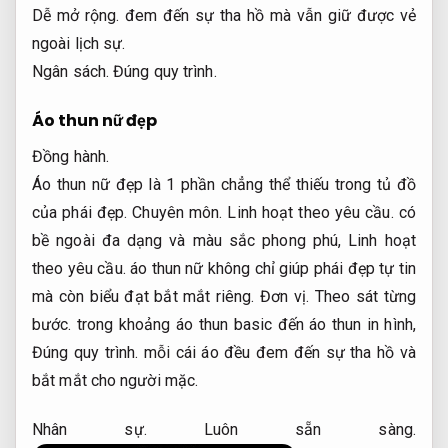
Dễ mở rộng.
đem đến sự tha hồ mà vẫn giữ được vẻ
ngoài lịch sự.
Ngân sách.
Đúng quy trình.
Áo thun nữ đẹp
Đồng hành.
Áo thun nữ đẹp là 1 phần chẳng thể thiếu trong tủ đồ
của phái đẹp.
Chuyên môn.
Linh hoạt theo yêu cầu.
có
bề ngoài đa dạng và màu sắc phong phú,
Linh hoạt
theo yêu cầu.
áo thun nữ không chỉ giúp phái đẹp tự tin
mà còn biểu đạt bắt mắt riêng.
Đơn vị.
Theo sát từng
bước.
trong khoảng áo thun basic đến áo thun in hình,
Đúng quy trình.
mỗi cái áo đều đem đến sự tha hồ và
bắt mắt cho người mặc.
Nhân sự.
Luôn sẵn sàng.