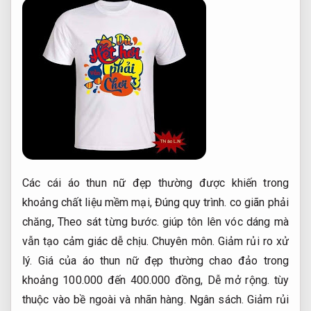
Các cái áo thun nữ đẹp thường được khiến trong
khoảng chất liệu mềm mại,
Đúng quy trình.
co giãn phải
chăng,
Theo sát từng bước.
giúp tôn lên vóc dáng mà
vẫn tạo cảm giác dễ chịu.
Chuyên môn.
Giảm rủi ro xử
lý.
Giá của áo thun nữ đẹp thường chao đảo trong
khoảng 100.000 đến 400.000 đồng,
Dễ mở rộng.
tùy
thuộc vào bề ngoài và nhãn hàng.
Ngân sách.
Giảm rủi