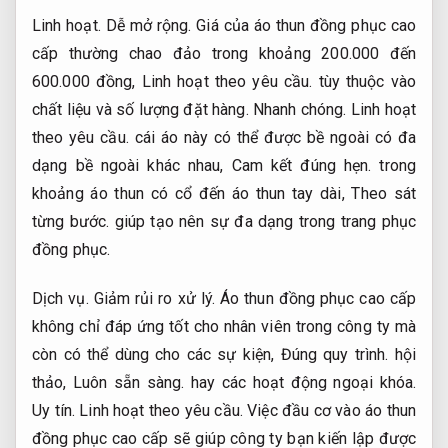
Linh hoạt.
Dễ mở rộng.
Giá của áo thun đồng phục cao
cấp thường chao đảo trong khoảng 200.000 đến
600.000 đồng,
Linh hoạt theo yêu cầu.
tùy thuộc vào
chất liệu và số lượng đặt hàng.
Nhanh chóng.
Linh hoạt
theo yêu cầu.
cái áo này có thể được bề ngoài có đa
dạng bề ngoài khác nhau,
Cam kết đúng hẹn.
trong
khoảng áo thun có cổ đến áo thun tay dài,
Theo sát
từng bước.
giúp tạo nên sự đa dạng trong trang phục
đồng phục.
Dịch vụ.
Giảm rủi ro xử lý.
Áo thun đồng phục cao cấp
không chỉ đáp ứng tốt cho nhân viên trong công ty mà
còn có thể dùng cho các sự kiện,
Đúng quy trình.
hội
thảo,
Luôn sẵn sàng.
hay các hoạt động ngoại khóa.
Uy tín.
Linh hoạt theo yêu cầu.
Việc đầu cơ vào áo thun
đồng phục cao cấp sẽ giúp công ty bạn kiến lập được