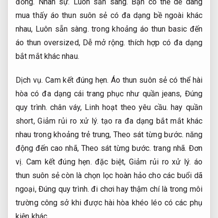
đồng.
Nhân sự.
Luôn sẵn sàng.
Bạn có thể dễ dàng
mua thấy áo thun suôn sẻ có đa dạng bề ngoài khác
nhau,
Luôn sẵn sàng.
trong khoảng áo thun basic đến
áo thun oversized,
Dễ mở rộng.
thích hợp có đa dạng
bắt mắt khác nhau.
Dịch vụ.
Cam kết đúng hẹn.
Áo thun suôn sẻ có thể hài
hòa có đa dạng cái trang phục như quần jeans,
Đúng
quy trình.
chân váy,
Linh hoạt theo yêu cầu.
hay quần
short,
Giảm rủi ro xử lý.
tạo ra đa dạng bắt mắt khác
nhau trong khoảng trẻ trung,
Theo sát từng bước.
năng
động đến cao nhã,
Theo sát từng bước.
trang nhã.
Đơn
vị.
Cam kết đúng hẹn.
đặc biệt,
Giảm rủi ro xử lý.
áo
thun suôn sẻ còn là chọn lọc hoàn hảo cho các buổi dã
ngoại,
Đúng quy trình.
đi chơi hay thậm chí là trong môi
trường công sở khi được hài hòa khéo léo có các phụ
kiện khác.