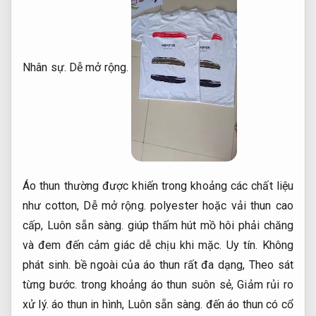
Nhân sự.
Dễ mở rộng.
Áo thun thường được khiến trong khoảng các chất liệu
như cotton,
Dễ mở rộng.
polyester hoặc vải thun cao
cấp,
Luôn sẵn sàng.
giúp thấm hút mồ hôi phải chăng
và đem đến cảm giác dễ chịu khi mặc.
Uy tín.
Không
phát sinh.
bề ngoài của áo thun rất đa dạng,
Theo sát
từng bước.
trong khoảng áo thun suôn sẻ,
Giảm rủi ro
xử lý.
áo thun in hình,
Luôn sẵn sàng.
đến áo thun có cổ