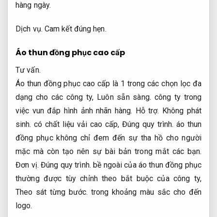
hàng ngày.
Dịch vụ.
Cam kết đúng hẹn.
Áo thun đồng phục cao cấp
Tư vấn.
Áo thun đồng phục cao cấp là 1 trong các chọn lọc đa
dạng cho các công ty,
Luôn sẵn sàng.
công ty trong
việc vun đắp hình ảnh nhãn hàng.
Hỗ trợ.
Không phát
sinh.
có chất liệu vải cao cấp,
Đúng quy trình.
áo thun
đồng phục không chỉ đem đến sự tha hồ cho người
mặc mà còn tạo nên sự bài bản trong mắt các bạn.
Đơn vị.
Đúng quy trình.
bề ngoài của áo thun đồng phục
thường được tùy chỉnh theo bắt buộc của công ty,
Theo sát từng bước.
trong khoảng màu sắc cho đến
logo.