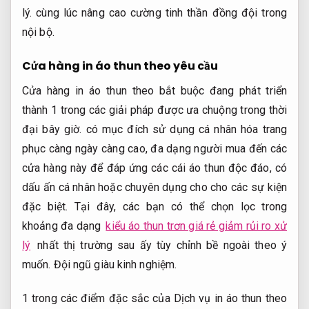
lý.
cùng lúc nâng cao cường tinh thần đồng đội trong
nội bộ.
Cửa hàng in áo thun theo yêu cầu
Cửa hàng in áo thun theo bắt buộc đang phát triển
thành 1 trong các giải pháp được ưa chuộng trong thời
đại bây giờ. có mục đích sử dụng cá nhân hóa trang
phục càng ngày càng cao, đa dạng người mua đến các
cửa hàng này để đáp ứng các cái áo thun độc đáo, có
dấu ấn cá nhân hoặc chuyên dụng cho cho các sự kiện
đặc biệt. Tại đây, các bạn có thể chọn lọc trong
khoảng đa dạng
kiểu áo thun trơn giá rẻ giảm rủi ro xử
lý
nhất thị trường sau ấy tùy chỉnh bề ngoài theo ý
muốn.
Đội ngũ giàu kinh nghiệm.
1 trong các điểm đặc sắc của Dịch vụ in áo thun theo