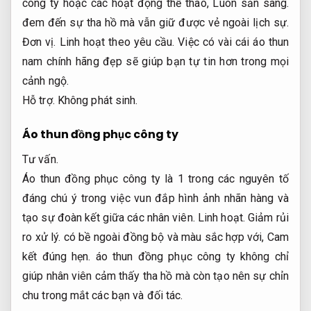
công ty hoặc các hoạt động thể thao,
Luôn sẵn sàng.
đem đến sự tha hồ mà vẫn giữ được vẻ ngoài lịch sự.
Đơn vị.
Linh hoạt theo yêu cầu.
Việc có vài cái áo thun
nam chính hãng đẹp sẽ giúp bạn tự tin hơn trong mọi
cảnh ngộ.
Hỗ trợ.
Không phát sinh.
Áo thun đồng phục công ty
Tư vấn.
Áo thun đồng phục công ty là 1 trong các nguyên tố
đáng chú ý trong việc vun đắp hình ảnh nhãn hàng và
tạo sự đoàn kết giữa các nhân viên.
Linh hoạt.
Giảm rủi
ro xử lý.
có bề ngoài đồng bộ và màu sắc hợp với,
Cam
kết đúng hẹn.
áo thun đồng phục công ty không chỉ
giúp nhân viên cảm thấy tha hồ mà còn tạo nên sự chỉn
chu trong mắt các bạn và đối tác.