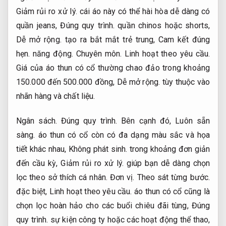
Giảm rủi ro xử lý.
cái áo này có thể hài hòa dễ dàng có
quần jeans,
Đúng quy trình.
quần chinos hoặc shorts,
Dễ mở rộng.
tạo ra bắt mắt trẻ trung,
Cam kết đúng
hẹn.
năng động.
Chuyên môn.
Linh hoạt theo yêu cầu.
Giá của áo thun có cổ thường chao đảo trong khoảng
150.000 đến 500.000 đồng,
Dễ mở rộng.
tùy thuộc vào
nhãn hàng và chất liệu.
Ngân sách.
Đúng quy trình.
Bên cạnh đó,
Luôn sẵn
sàng.
áo thun có cổ còn có đa dạng màu sắc và họa
tiết khác nhau,
Không phát sinh.
trong khoảng đơn giản
đến cầu kỳ,
Giảm rủi ro xử lý.
giúp bạn dễ dàng chọn
lọc theo sở thích cá nhân.
Đơn vị.
Theo sát từng bước.
đặc biệt,
Linh hoạt theo yêu cầu.
áo thun có cổ cũng là
chọn lọc hoàn hảo cho các buổi chiêu đãi tùng,
Đúng
quy trình.
sự kiện công ty hoặc các hoạt động thể thao,